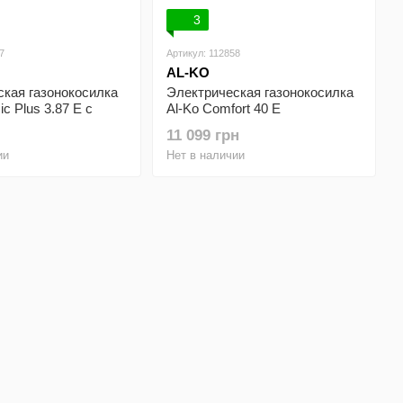
3
7
Артикул: 112858
AL-KO
ская газонокосилка
Электрическая газонокосилка
ic Plus 3.87 E с
Al-Ko Comfort 40 E
ножом
11 099 грн
ии
Нет в наличии