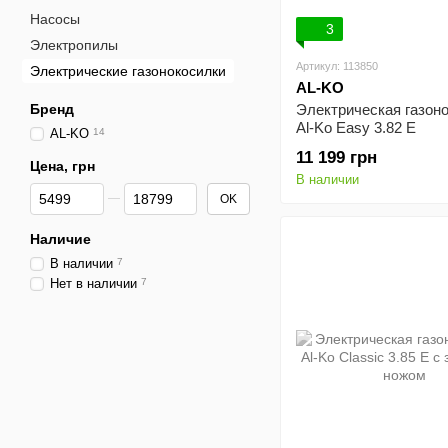
Насосы
3
Электропилы
Артикул: 113850
Электрические газонокосилки
AL-KO
Бренд
Электрическая газон
Al-Ko Easy 3.82 E
AL-KO
14
11 199 грн
Цена, грн
В наличии
От Цена, грн
До Цена, грн
OK
Наличие
В наличии
7
Нет в наличии
7