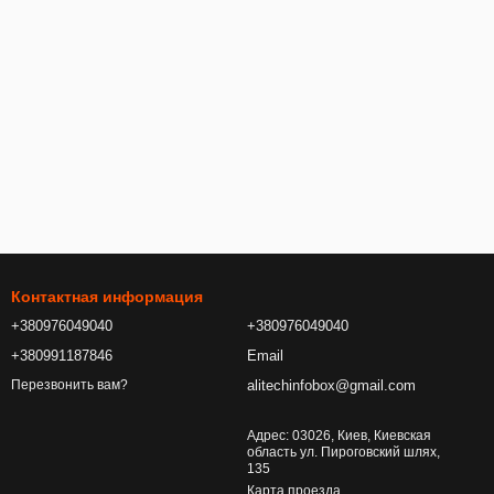
Контактная информация
+380976049040
+380976049040
+380991187846
Email
alitechinfobox@gmail.com
Перезвонить вам?
Адрес: 03026, Киев, Киевская
область ул. Пироговский шлях,
135
Карта проезда