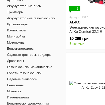
Аккумуляторные пилы
3
Триммеры
Артикул: 113851
Аккумуляторные газонокосилки
AL-KO
Культиваторы
Электрическая газон
Компостеры
Al-Ko Comfort 32.2 E
Минимойки
10 299 грн
Мотопомпы
В наличии
Бензогенераторы
Садовые тракторы, райдеры
Дровоколы
Газонокосилки механические
Роботы-газонокосилки
Садовые пылесосы
Бензопилы
Мотокосы
Измельчители
Бензиновые газонокосилки