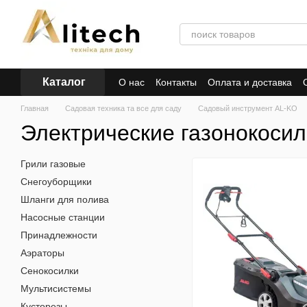
Перейти к основному контенту
Каталог
О нас
Контакты
Оплата и доставка
Главная
Садовая техника та все для саду
Садовый инструмент AL-KO
Электрические газонокосил
Грили газовые
Снегоуборщики
Шланги для полива
Насосные станции
Принадлежности
Аэраторы
Сенокосилки
Мультисистемы
Кусторезы