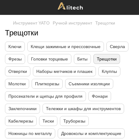
Инструмент YATO
Ручной инструмент
Трещотки
Трещотки
Ключи
Клещи зажимные и прессовочные
Сверла
Фрезы
Головки торцевые
Биты
Трещотки
Отвертки
Наборы метчиков и плашек
Клуппы
Молотки
Плиткорезы
Съемники изоляции
Просекатели и щипцы для профиля
Фонари
Заклепочники
Тележки и шкафы для инструментов
Кабелерезы
Тиски
Труборезы
Ножницы по металлу
Дровоколы и комплектующие