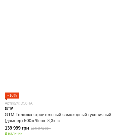
−10%
Артикул: D50HA
GTM
GTM Тележка строительный самоходный гусеничный
(дампер) 500кг/бенз. 8,3к. с
139 999 грн
156 371 грн
В наличии