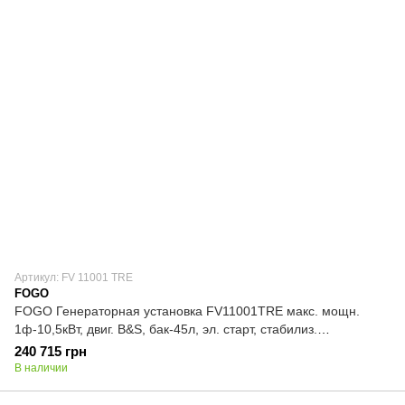
Артикул: FV 11001 TRE
FOGO
FOGO Генераторная установка FV11001TRE макс. мощн.
1ф-10,5кВт, двиг. B&S, бак-45л, эл. старт, стабилиз.
напряжения
240 715 грн
В наличии