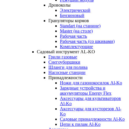
Дровоколы
Электрический
Бензиновый
Грануляторы кормов
Standart (на станине)
Master (на столе)
Рабочая часть
Рабочая часть (со шкивами)
Комплектующие
Садовый инструмент AL-KO
Грили газовые
Снегоуборщики
Шланги для полива
Насосные станции
Принадлежности
Ножи для газонокосилок Al-Ko
Зарядные устройства и
аккумуляторы Energy Flex
Аксессуары для культиваторов
Al-Ko
Аксессуары для кусторезов Al-
Ko
Садовые принадлежности Al-Ko
Цепи к пилам Al-Ko