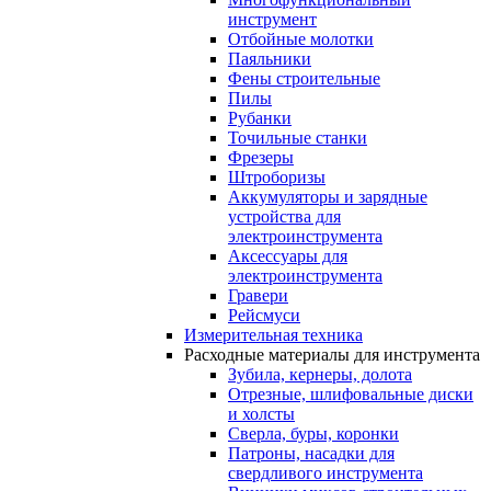
инструмент
Отбойные молотки
Паяльники
Фены строительные
Пилы
Рубанки
Точильные станки
Фрезеры
Штроборизы
Аккумуляторы и зарядные
устройства для
электроинструмента
Аксессуары для
электроинструмента
Гравери
Рейсмуси
Измерительная техника
Расходные материалы для инструмента
Зубила, кернеры, долота
Отрезные, шлифовальные диски
и холсты
Сверла, буры, коронки
Патроны, насадки для
свердливого инструмента