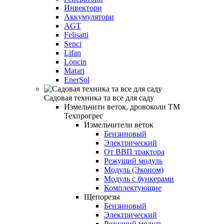
Инвектори
Аккумулятори
AGT
Felisatti
Senci
Lifan
Loncin
Matari
EnerSol
Садовая техника та все для саду
Измельчити веток, дровоколи ТМ
Техпрогрес
Измельчители веток
Бензиновый
Электрический
От ВВП трактора
Режущий модуль
Модуль (Эконом)
Модуль с бункерами
Комплектующие
Щепорезы
Бензиновый
Электрический
Режущий модуль