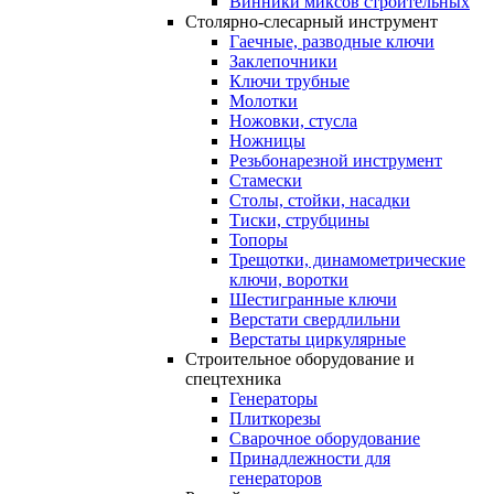
Винники миксов строительных
Столярно-слесарный инструмент
Гаечные, разводные ключи
Заклепочники
Ключи трубные
Молотки
Ножовки, стусла
Ножницы
Резьбонарезной инструмент
Стамески
Столы, стойки, насадки
Тиски, струбцины
Топоры
Трещотки, динамометрические
ключи, воротки
Шестигранные ключи
Верстати свердлильни
Верстаты циркулярные
Строительное оборудование и
спецтехника
Генераторы
Плиткорезы
Сварочное оборудование
Принадлежности для
генераторов