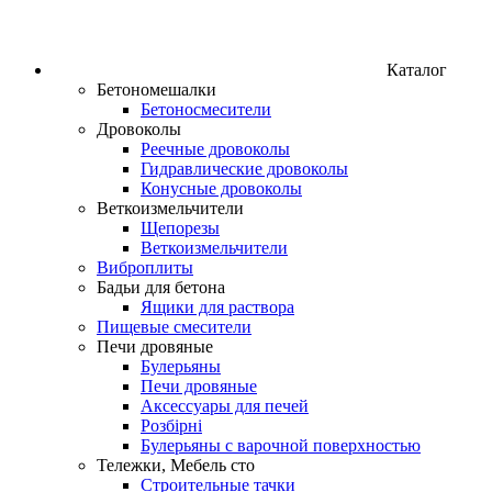
Каталог
Бетономешалки
Бетоносмесители
Дровоколы
Реечные дровоколы
Гидравлические дровоколы
Конусные дровоколы
Веткоизмельчители
Щепорезы
Веткоизмельчители
Виброплиты
Бадьи для бетона
Ящики для раствора
Пищевые смесители
Печи дровяные
Булерьяны
Печи дровяные
Аксессуары для печей
Розбірні
Булерьяны с варочной поверхностью
Тележки, Мебель сто
Строительные тачки