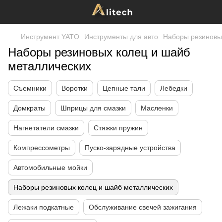
Инструмент YATO
Инструменты для авто
Наборы резиновы
Наборы резиновых колец и шайб
металлических
Съемники
Воротки
Цепные тали
Лебедки
Домкраты
Шприцы для смазки
Масленки
Нагнетатели смазки
Стяжки пружин
Компрессометры
Пуско-зарядные устройства
Автомобильные мойки
Наборы резиновых колец и шайб металлических
Лежаки подкатные
Обслуживание свечей зажигания