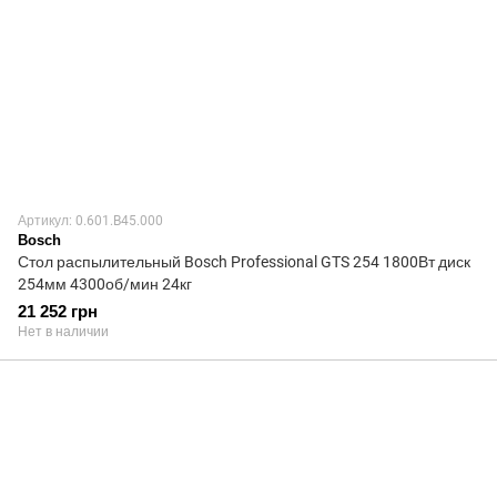
Артикул: 0.601.B45.000
Bosch
Стол распылительный Bosch Professional GTS 254 1800Вт диск
254мм 4300об/мин 24кг
21 252 грн
Нет в наличии