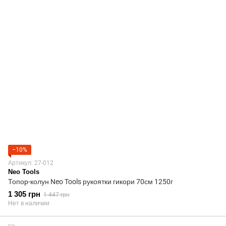
−10%
Артикул: 27-012
Neo Tools
Топор-колун Neo Tools рукоятки гикори 70см 1250г
1 305 грн
1 447 грн
Нет в наличии