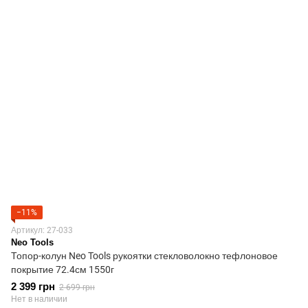
−11%
Артикул: 27-033
Neo Tools
Топор-колун Neo Tools рукоятки стекловолокно тефлоновое
покрытие 72.4см 1550г
2 399 грн
2 699 грн
Нет в наличии