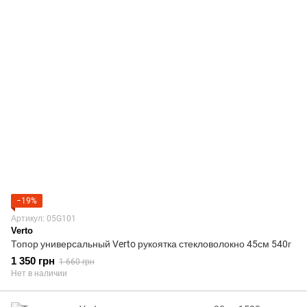
−19%
Артикул: 05G101
Verto
Топор универсальный Verto рукоятка стекловолокно 45см 540г
1 350 грн
1 660 грн
Нет в наличии