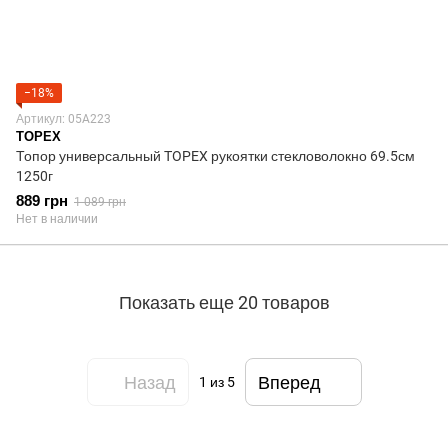
−18%
Артикул: 05A223
TOPEX
Топор универсальный TOPEX рукоятки стекловолокно 69.5см
1250г
889 грн
1 089 грн
Нет в наличии
Показать еще 20 товаров
Назад
Вперед
1
из 5