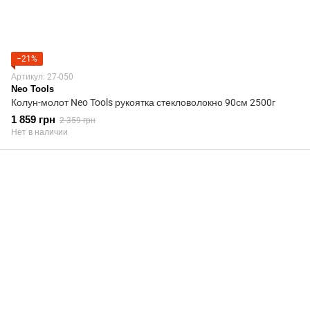
−21%
Артикул: 27-050
Neo Tools
Колун-молот Neo Tools рукоятка стекловолокно 90см 2500г
1 859 грн
2 359 грн
Нет в наличии