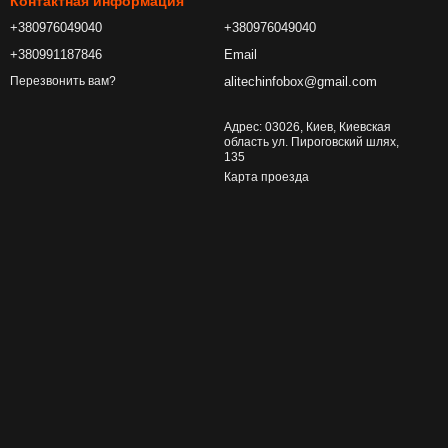
Контактная информация
+380976049040
+380976049040
+380991187846
Email
alitechinfobox@gmail.com
Перезвонить вам?
Адрес: 03026, Киев, Киевская
область ул. Пироговский шлях,
135
Карта проезда