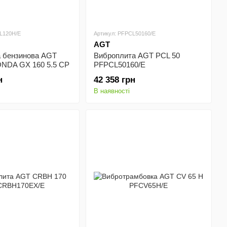
L120H/E
Артикул: PFPCL50160/E
AGT
а бензинова AGT
Виброплита AGT PCL 50
NDA GX 160 5.5 CP
PFPCL50160/E
PCL120H/E)
н
42 358 грн
В наявності