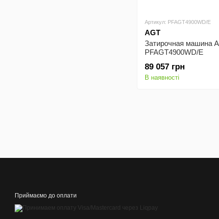
Артикул: PFAGT4900WD/E
AGT
Затирочная машина A
PFAGT4900WD/E
89 057 грн
В наявності
Приймаємо до оплати