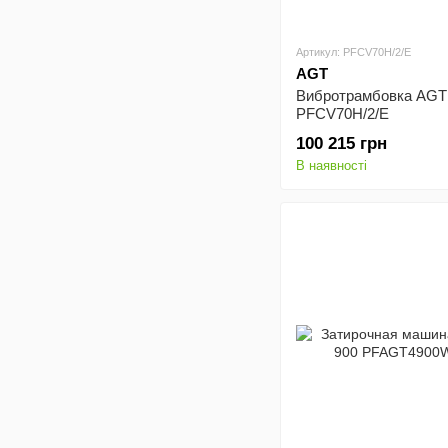
Артикул: PFCV70H/2/E
AGT
Вибротрамбовка AGT
PFCV70H/2/E
100 215 грн
В наявності