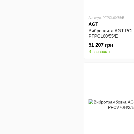
Артикул: PFPCL60/55/E
AGT
Виброплита AGT PCL
PFPCL60/55/E
51 207 грн
В наявності