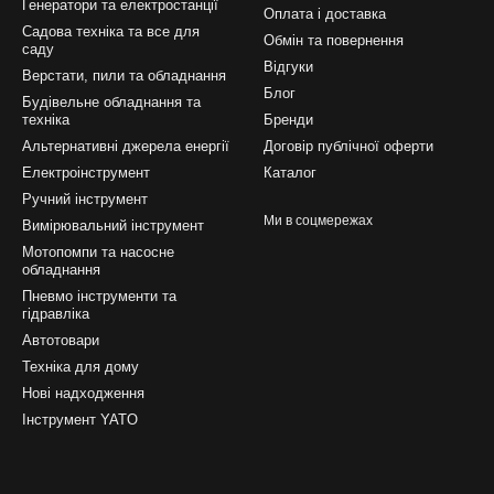
Генератори та електростанції
Оплата і доставка
Садова техніка та все для
Обмін та повернення
саду
Відгуки
Верстати, пили та обладнання
Блог
Будівельне обладнання та
техніка
Бренди
Альтернативні джерела енергії
Договір публічної оферти
Електроінструмент
Каталог
Ручний інструмент
Ми в соцмережах
Вимірювальний інструмент
Мотопомпи та насосне
обладнання
Пневмо інструменти та
гідравліка
Автотовари
Техніка для дому
Нові надходження
Інструмент YATO