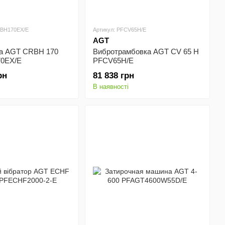
RBH170EX/E
Артикул: PFCV65H/E
AGT
а AGT CRBH 170
Вибротрамбовка AGT CV 65 H
0EX/E
PFCV65H/E
рн
81 838 грн
В наявності