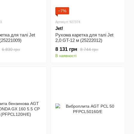
−7%
73
Артикул: 927374
Jet!
етка для талі Jet
Рухома каретка для талі Jet
 (25221009)
2,0 GT-12 м (25222012)
8 131 грн
6 830 грн
8 744 грн
В наявності