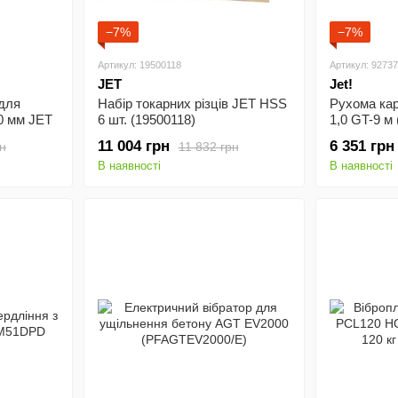
−7%
−7%
Артикул: 19500118
Артикул: 9273
JET
Jet!
для
Набір токарних різців JET HSS
Рухома кар
0 мм JET
6 шт. (19500118)
1,0 GT-9 м
11 004 грн
6 351 грн
рн
11 832 грн
В наявності
В наявності