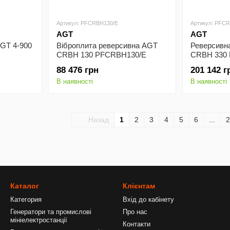
Артикул: PFCRBH130/E
Артикул: PFC
AGT
AGT
GT 4-900
Віброплита реверсивна AGT
Реверсивн
CRBH 130 PFCRBH130/E
CRBH 330
PFCRBH33
88 476 грн
201 142 г
В наявності
В наявності
Назад
1
2
3
4
5
6
...
2
Каталог
Клієнтам
Категория
Вхід до кабінету
Генератори та промислові
Про нас
мініелектростанції
Контакти