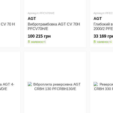
Артикул: PFCV70H/E
Артикул: PFEC
AGT
AGT
 СV 70 H
Вибротрамбовка AGT СV 70H
Глибокий 
PFCV70H/E
2000/2 PF
100 215 грн
33 169 гр
В наявності
В наявності