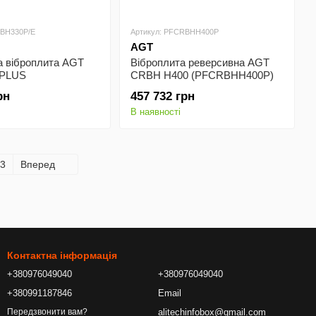
RBH330P/E
Артикул: PFCRBHH400P
AGT
а віброплита AGT
Віброплита реверсивна AGT
 PLUS
CRBH H400 (PFCRBHH400P)
0P/E
рн
457 732 грн
В наявності
3
Вперед
Контактна інформація
+380976049040
+380976049040
+380991187846
Email
alitechinfobox@gmail.com
Передзвонити вам?