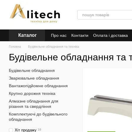
Перейти до основного контенту
Каталог
Про нас
Контакти
Оплата і доставка
Головна
Будівельне обладнання та техніка
Будівельне обладнання та т
Будівельне обладнання
Зварювальне обладнання
Вантажопідйомне обладнання
Крупно дорожня техніка
Алмазне обладнання для
різання та свердління
Комплектуючі до будівельного
обладнання
Хіт продажу
16