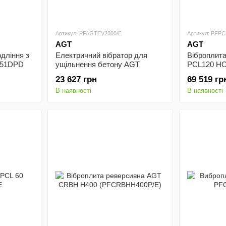
Артикул: PFAGTEV2000/E
Артикул: PFPC
AGT
AGT
дління з
Електричний вібратор для
Віброплит
M51DPD
ущільнення бетону AGT
PCL120 HO
EV2000 (PFAGTEV2000/E)
120 кг (PF
23 627 грн
69 519 гр
В наявності
В наявності