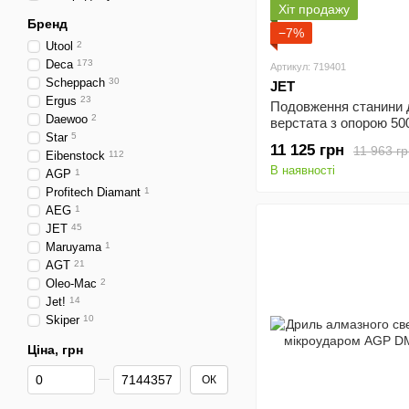
Хіт продажу
Бренд
−7%
Utool
2
Deca
173
Артикул: 719401
Scheppach
30
JET
Ergus
23
Подовження станини 
Daewoo
2
верстата з опорою 50
Star
5
(719401)
11 125 грн
11 963 г
Eibenstock
112
В наявності
AGP
1
Profitech Diamant
1
AEG
1
JET
45
Maruyama
1
AGT
21
Oleo-Mac
2
Jet!
14
Skiper
10
Ціна, грн
Від Ціна, грн
До Ціна, грн
ОК