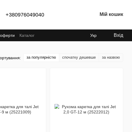
+380976049040
Мій кошик
Вхід
ї оферти
Каталог
Укр
за популярністю
спочатку дешевше
за назвою
ортування: