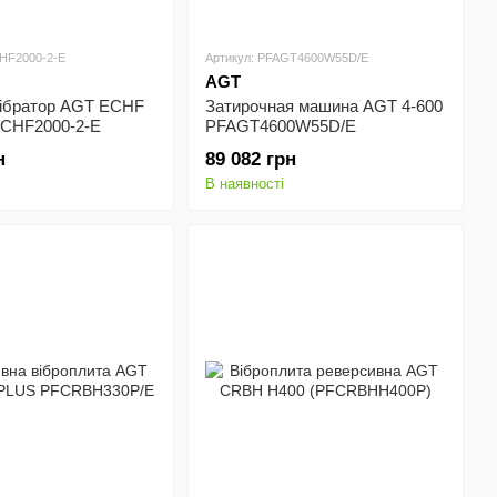
HF2000-2-E
Артикул: PFAGT4600W55D/E
AGT
вібратор AGT ECHF
Затирочная машина AGT 4-600
ECHF2000-2-E
PFAGT4600W55D/E
н
89 082 грн
В наявності