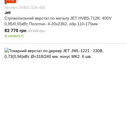
−7%
Артикул: HVBS-712K-400
Jet!
Стрічкопильний верстат по металу JET HVBS-712K: 400V
0,95/0,55кВт, Полотно- 4-20х2362, обр-110-175мм
82 770 грн
89 000 грн
В наявності