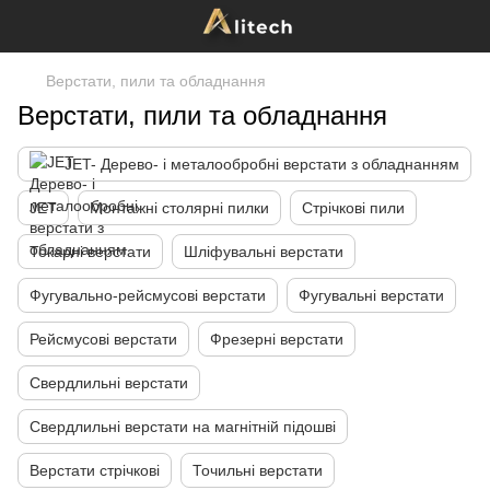
Верстати, пили та обладнання
Верстати, пили та обладнання
JET- Дерево- і металообробні верстати з обладнанням
JET
Монтажні столярні пилки
Стрічкові пили
Токарні верстати
Шліфувальні верстати
Фугувально-рейсмусові верстати
Фугувальні верстати
Рейсмусові верстати
Фрезерні верстати
Свердлильні верстати
Свердлильні верстати на магнітній підошві
Верстати стрічкові
Точильні верстати