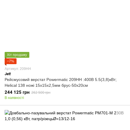
Хіт продажу
−7%
Артикул: 209HH
Jet!
Рейсмусовий верстат Powermatic 209HH :400В 5.5(3,8)кВт;
Helical 138 ножі 15х15х2,5мм брус-50х20см
244 125 грн
262 500 грн
В наявності