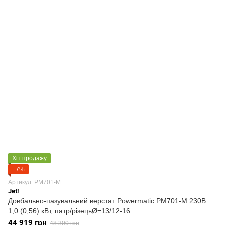
Хіт продажу
−7%
Артикул: PM701-M
Jet!
Довбально-пазувальний верстат Powermatiс PM701-M 230В
1,0 (0,56) кВт, патр/різецьØ=13/12-16
44 919 грн
48 300 грн