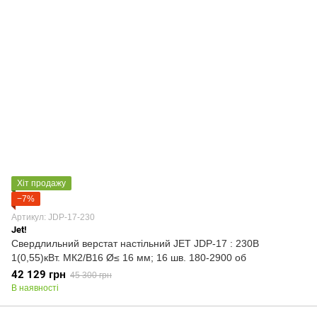
Хіт продажу
−7%
Артикул: JDP-17-230
Jet!
Свердлильний верстат настільний JET JDP-17 : 230В
1(0,55)кВт. МК2/В16 Ø≤ 16 мм; 16 шв. 180-2900 об
42 129 грн
45 300 грн
В наявності