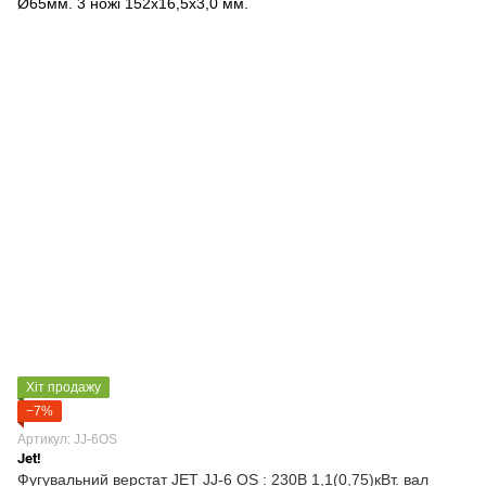
Хіт продажу
−7%
Артикул: JJ-6OS
Jet!
Фугувальний верстат JET JJ-6 OS : 230В 1,1(0,75)кВт. вал