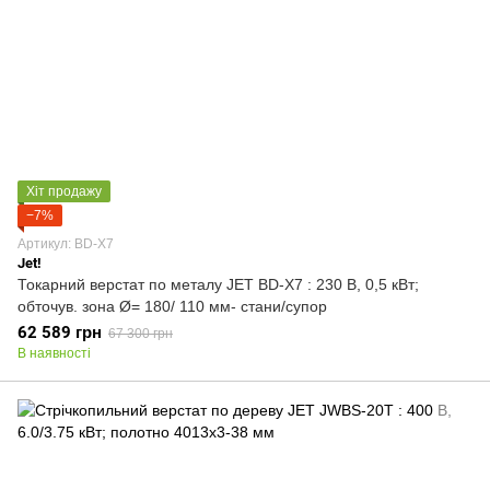
Хіт продажу
−7%
Артикул: BD-X7
Jet!
Токарний верстат по металу JET BD-X7 : 230 В, 0,5 кВт;
обточув. зона Ø= 180/ 110 мм- стани/супор
62 589 грн
67 300 грн
В наявності