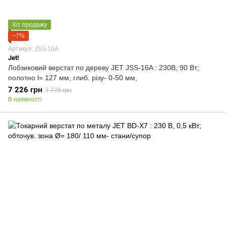
Хіт продажу
−7%
Артикул: JSS-16A
Jet!
Лобзиковий верстат по дереву JET JSS-16A : 230В, 90 Вт;
полотно l= 127 мм, глиб. різу- 0-50 мм,
7 226 грн
7 770 грн
В наявності