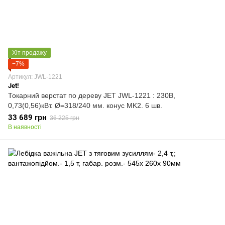
Хіт продажу
−7%
Артикул: JWL-1221
Jet!
Токарний верстат по дереву JET JWL-1221 : 230В,
0,73(0,56)кВт. Ø=318/240 мм. конус MK2. 6 шв.
33 689 грн
36 225 грн
В наявності