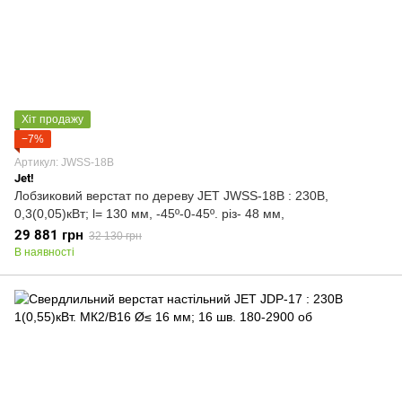
Хіт продажу
−7%
Артикул: JWSS-18B
Jet!
Лобзиковий верстат по дереву JET JWSS-18B : 230В,
0,3(0,05)кВт; l= 130 мм, -45º-0-45º. різ- 48 мм,
29 881 грн
32 130 грн
В наявності