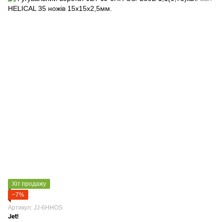
Хіт продажу
−7%
Артикул: JJ-6HHOS
Jet!