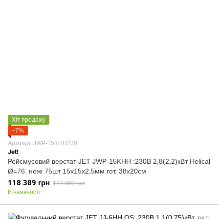
Хіт продажу
−7%
Артикул: JWP-15KHH230
Jet!
Рейсмусовий верстат JET JWP-15KHH :230В 2,8(2,2)кВт Helical
Ø=76. ножі 75шт 15х15х2,5мм гот. 38х20см
118 389 грн
127 300 грн
В наявності