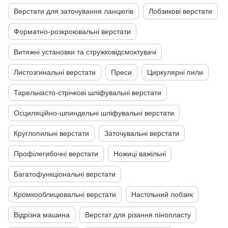
Верстати для заточування ланцюгів
Лобзикові верстати
Форматно-розкроювальні верстати
Витяжні установки та стружковідсмоктувачі
Листозгинальні верстати
Преси
Циркулярні пили
Тарельчасто-стрічкові шліфувальні верстати
Осциляційно-шпиндельні шліфувальні верстати
Круглопильні верстати
Заточувальні верстати
Профілегибочні верстати
Ножиці важільні
Багатофункціональні верстати
Кромкооблицювальні верстати
Настільний лобзик
Відрізна машина
Верстат для різання пінопласту