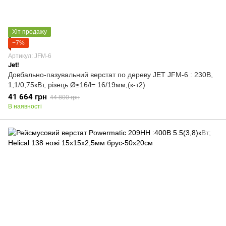
Хіт продажу
−7%
Артикул: JFM-6
Jet!
Довбально-пазувальний верстат по дереву JET JFM-6 : 230В,
1,1/0,75кВт, різець Ø≤16/l= 16/19мм,(к-т2)
41 664 грн
44 800 грн
В наявності