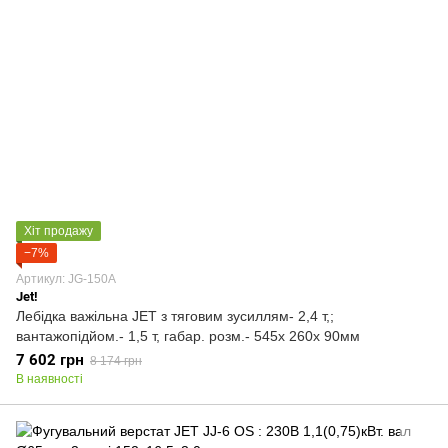
Хіт продажу
−7%
Артикул: JG-150A
Jet!
Лебідка важільна JET з тяговим зусиллям- 2,4 т,;
вантажопідйом.- 1,5 т, габар. розм.- 545х 260х 90мм
7 602 грн
8 174 грн
В наявності