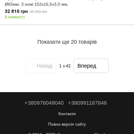
Ø65мм. 3 ножі 152х16,5х3,0 мм.
32 810 грн
35 280 грн
В наявності
Показати ще 20 товарів
Назад
Вперед
1
з 42
+380976049040
+380991187846
Контакти
Повна версія сайту