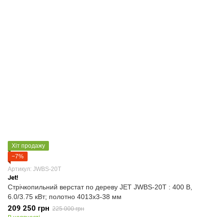
Хіт продажу
−7%
Артикул: JWBS-20T
Jet!
Стрічкопильний верстат по дереву JET JWBS-20T : 400 В,
6.0/3.75 кВт; полотно 4013х3-38 мм
209 250 грн
225 000 грн