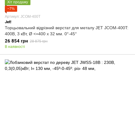
Хіт продажу
−7%
Артикул: JCOM-400T
Jet!
Торцьовальний відрізний верстат для металу JET JCOM-400T:
400В, 3 кВт, Ø <=400 х 32 мм. 0°-45°
26 854 грн
28 875 грн
В наявності