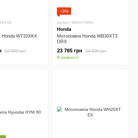
−3%
0XK4 DE
Артикул: WB30XT3DRX
Honda
 Honda WT20XK4
Мотопомпа Honda WB30XT3
DRX
н
23 765 грн
53 000 грн
24 500 грн
В наявності