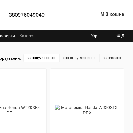
+380976049040
Мій кошик
Вхід
ї оферти
Каталог
Укр
за популярністю
спочатку дешевше
за назвою
ортування: