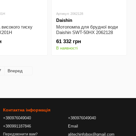
01H
Артикул: 2062128
Daishin
високого тиску
Мотопомпа для брудної води
TX201H
Daishin SWT-50HX 2062128
н
61 332 грн
В наявності
7
Вперед
Контактна інформація
+380976049040
+380976049040
+380991187846
Email
alitechinfobox@gmail.com
Передзвонити вам?