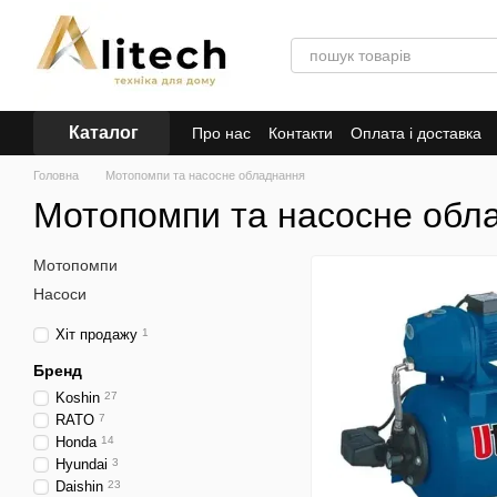
Перейти до основного контенту
Каталог
Про нас
Контакти
Оплата і доставка
Головна
Мотопомпи та насосне обладнання
Мотопомпи та насосне обл
Мотопомпи
Насоси
Хіт продажу
1
Бренд
Koshin
27
RATO
7
Honda
14
Hyundai
3
Daishin
23