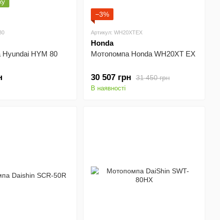
жу
−3%
80
Артикул: WH20XTEX
Honda
 Hyundai HYM 80
Мотопомпа Honda WH20XT EX
н
30 507 грн
31 450 грн
В наявності