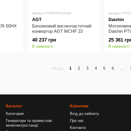
Артикул: PFMCHF2GX160
Артикул: PTX2
AGT
Daishin
SCR-50HX
Бензиновий високочастотний
Мотопомпа 
конвертор AGT MCHF 23
Daishin P
PFMCHF2GX160
40 237 грн
25 361 гр
В наявності
В наявності
Назад
1
2
3
4
5
6
...
Каталог
Клієнтам
Категория
Вхід до кабінету
Генератори та промислові
Про нас
мініелектростанції
Контакти