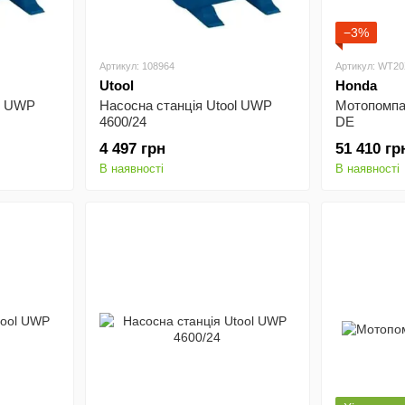
−3%
Артикул: 108964
Артикул: WT2
Utool
Honda
ol UWP
Насосна станція Utool UWP
Мотопомпа
4600/24
DE
4 497 грн
51 410 гр
В наявності
В наявності