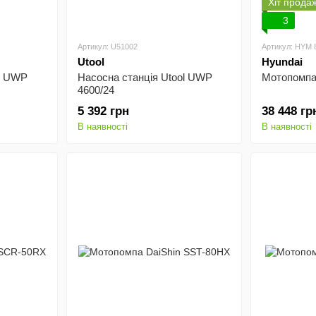
Хіт прода
3
Артикул: U51002
Артикул: HYM 
Utool
Hyundai
ol UWP
Насосна станція Utool UWP
Мотопомпа
4600/24
5 392 грн
38 448 гр
В наявності
В наявності