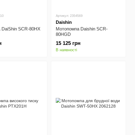
510
Артикул: 2354569
Daishin
 DaiShin SCR-80HX
Мотопомпа Daishin SCR-
80HGD
н
15 125 грн
В наявності