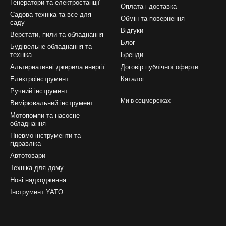
Генератори та електростанції
Оплата і доставка
Садова техніка та все для
Обмін та повернення
саду
Відгуки
Верстати, пили та обладнання
Блог
Будівельне обладнання та
техніка
Бренди
Альтернативні джерела енергії
Договір публічної оферти
Електроінструмент
Каталог
Ручний інструмент
Ми в соцмережах
Вимірювальний інструмент
Мотопомпи та насосне
обладнання
Пневмо інструменти та
гідравліка
Автотовари
Техніка для дому
Нові надходження
Інструмент YATO