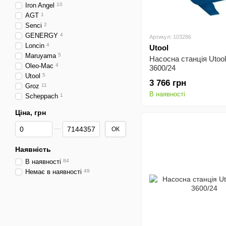
Iron Angel
10
AGT
1
Senci
2
GENERGY
4
Артикул: 103286
Loncin
4
Utool
Maruyama
5
Насосна станція Uto
Oleo-Mac
4
3600/24
Utool
5
3 766 грн
Groz
11
В наявності
Scheppach
1
Ціна, грн
Від Ціна, грн
До Ціна, грн
ОК
Наявність
В наявності
84
Немає в наявності
49