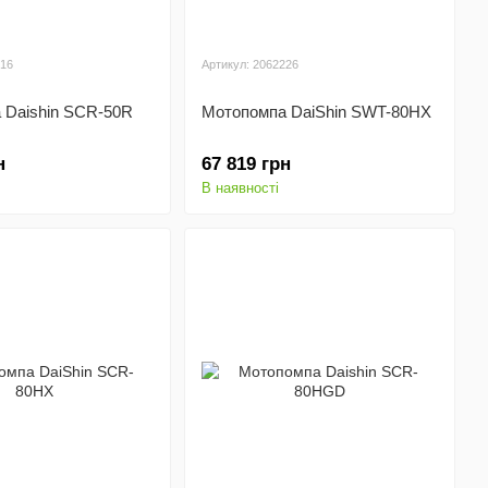
416
Артикул: 2062226
 Daishin SCR-50R
Мотопомпа DaiShin SWT-80HX
н
67 819 грн
В наявності