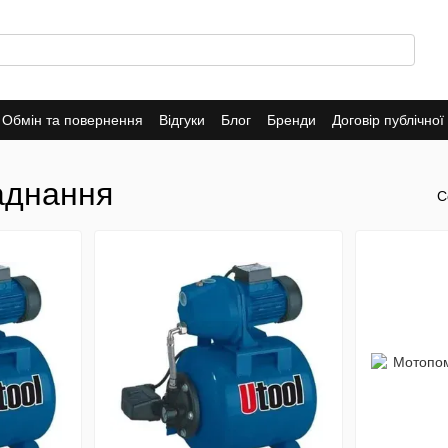
Обмін та повернення
Відгуки
Блог
Бренди
Договір публічно
аднання
С