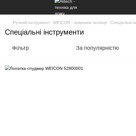
Ручний інструмент
WEICON - знімники ізоляції
Спеціальні і
Спеціальні інструменти
Фільтр
За популярністю