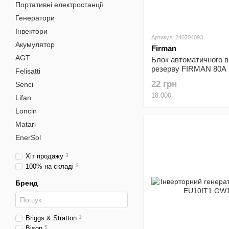
Портативні електростанції
Генератори
Інвектори
Артикул: 240204093
Акумулятор
Firman
AGT
Блок автоматичного 
резерву FIRMAN 80А
Felisatti
(240204093)
22 грн
Senci
18.000
Lifan
Loncin
Matari
EnerSol
Хіт продажу
3
100% на складі
3
Бренд
Briggs & Stratton
1
Bison
5