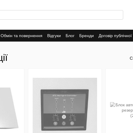
Обмін та повернення
Відгуки
Блог
Бренди
Договір публічно
ії
С