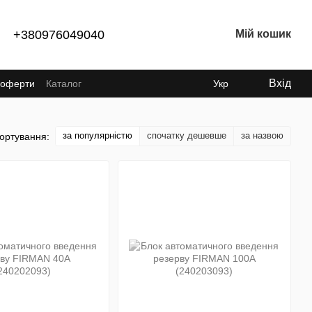
+380976049040
Мій кошик
Вхід
ї оферти
Каталог
Укр
за популярністю
спочатку дешевше
за назвою
ортування: