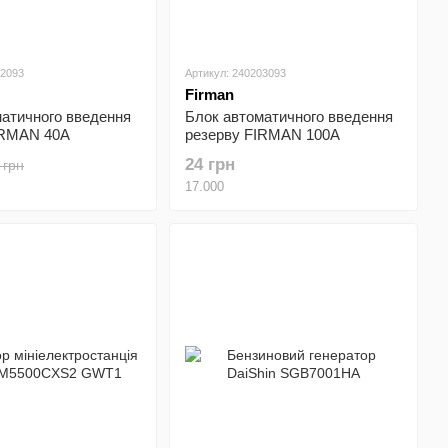
02093
Артикул: 240203093
Firman
матичного введення
Блок автоматичного введення
IRMAN 40А
резерву FIRMAN 100А
)
(240203093)
24 грн
 грн
17.000