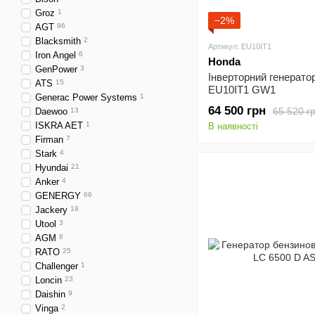
Groz
1
−2%
AGT
96
Blacksmith
2
Артикул: EU10IT1
Iron Angel
6
Honda
GenPower
3
Інверторний генерато
ATS
15
EU10IT1 GW1
Generac Power Systems
1
64 500 грн
65 520 г
Daewoo
13
ISKRA AET
1
В наявності
Firman
7
Stark
4
Hyundai
21
Anker
4
GENERGY
66
Jackery
19
Utool
3
AGM
8
RATO
25
Challenger
1
Loncin
23
Daishin
9
Vinga
2