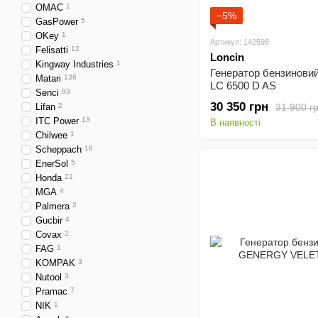
OMAC
1
−5%
GasPower
5
OKey
1
Артикул: 142598
Felisatti
12
Loncin
Kingway Industries
1
Генератор бензиновий
Matari
136
LC 6500 D AS
Senci
93
30 350 грн
31 900 г
Lifan
2
ITC Power
13
В наявності
Chilwee
1
Scheppach
18
EnerSol
5
Honda
21
MGA
4
Palmera
2
Gucbir
4
Covax
2
FAG
1
KOMPAK
3
Nutool
3
Pramac
7
NIK
1