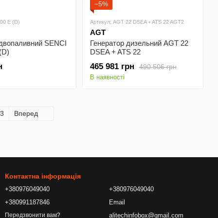
−5%
00 E (D)
Артикул: AGT 22 DSEA + ATS 22 AGT2
AGT
 двопаливний SENCI
Генератор дизельний AGT 22
(D)
DSEA + ATS 22
AGT22DSEAPTS
н
465 981 грн
490 506 грн
В наявності
3
Вперед
Контактна інформація
+380976049040
+380976049040
+380991187846
Email
alitechinfobox@gmail.com
Передзвонити вам?