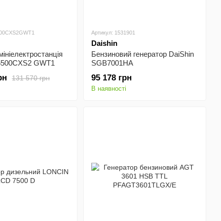
500CXS2GWT1
Артикул: 1531901
Daishin
мініелектростанція
Бензиновий генератор DaiShin
5500CXS2 GWT1
SGB7001HA
рн
95 178 грн
131 570 грн
В наявності