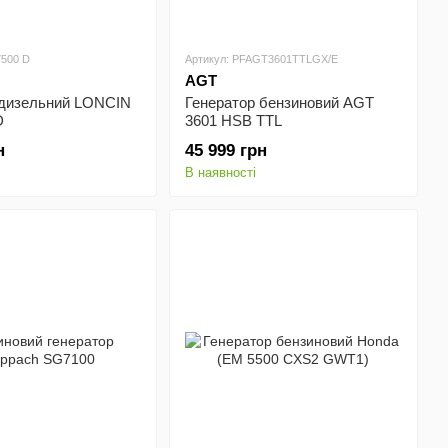
7500 D
Артикул: PFAGT3601TTLGX/E
AGT
 дизельний LONCIN
Генератор бензиновий AGT
D
3601 HSB TTL
PFAGT3601TLGX/E
н
45 999 грн
В наявності