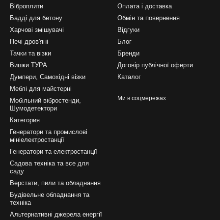
Віброплити
Оплата і доставка
Бадді для бетону
Обмін та повернення
Харчові змішувачі
Відгуки
Печі дров'яні
Блог
Тачки та візки
Бренди
Вишки ТУРА
Договір публічної оферти
Думпери, Самохідні візки
Каталог
Меблі для майстерні
Ми в соцмережах
Мобільний вібростенди,
Шумодетектори
Категория
Генератори та промислові
мініелектростанції
Генератори та електростанції
Садова техніка та все для
саду
Верстати, пили та обладнання
Будівельне обладнання та
техніка
Альтернативні джерела енергії