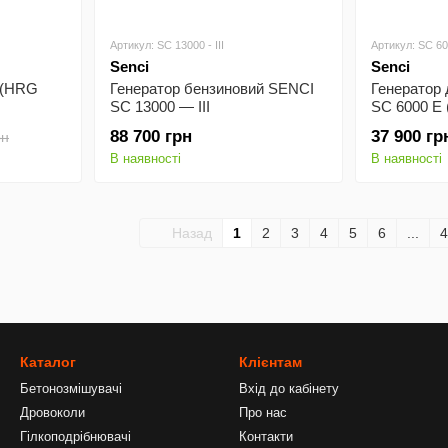
Артикул: SC 13000 - III
Артикул: SC 60
Senci
Senci
 (HRG
Генератор бензиновий SENCI
Генератор
SC 13000 — III
SC 6000 E 
88 700 грн
37 900 гр
рн
В наявності
В наявності
Назад
1
2
3
4
5
6
...
4
Каталог
Клієнтам
Бетонозмішувачі
Вхід до кабінету
Дровоколи
Про нас
Гілкоподрібнювачі
Контакти