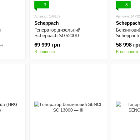
3
3
Артикул: 146189
Артикул: 1473
Scheppach
Scheppac
й
Генератор дизельний
Бензиновий
Scheppach SG5200D
Scheppach
69 999 грн
58 998 гр
рн
В наявності
В наявності