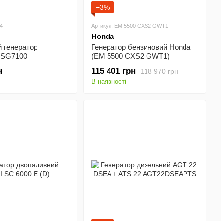
−3%
24
Артикул: EM 5500 CXS2 GWT1
h
Honda
 генератор
Генератор бензиновий Honda
 SG7100
(EM 5500 CXS2 GWT1)
н
115 401 грн
118 970 грн
В наявності