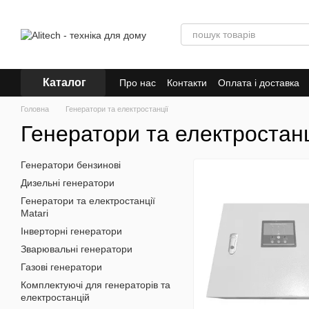
Перейти до основного контенту
Каталог
Про нас
Контакти
Оплата і доставка
Головна
Генератори та електростанції
Генератори та електростанц
Генератори бензинові
Дизельні генератори
Генератори та електростанції
Matari
Інверторні генератори
Зварювальні генератори
Газові генератори
Комплектуючі для генераторів та
електростанцій