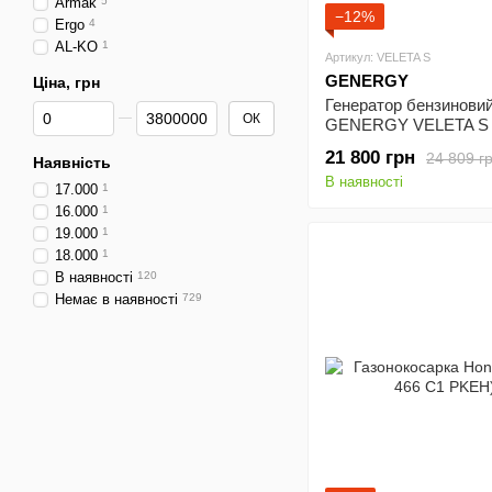
Armak
5
−12%
Ergo
4
AL-KO
1
Артикул: VELETA S
GENERGY
Ціна, грн
Генератор бензинови
Від Ціна, грн
До Ціна, грн
ОК
GENERGY VELETA S
21 800 грн
24 809 г
Наявність
В наявності
17.000
1
16.000
1
19.000
1
18.000
1
В наявності
120
Немає в наявності
729