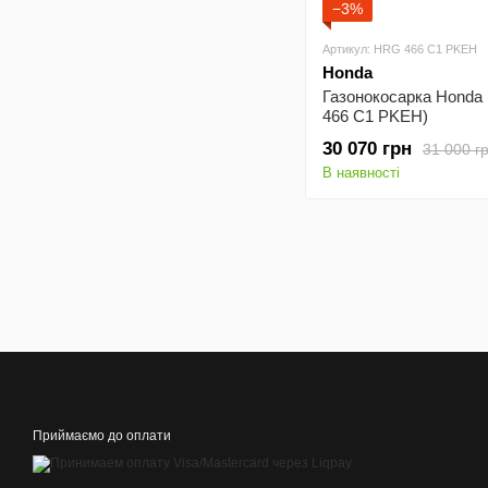
−3%
Артикул: HRG 466 С1 PKEH
Honda
Газонокосарка Honda
466 С1 PKEH)
30 070 грн
31 000 г
В наявності
Приймаємо до оплати