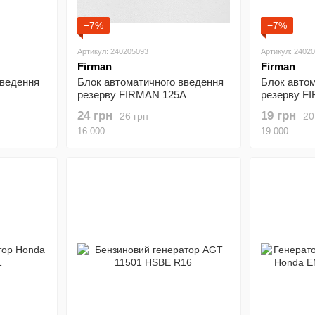
−7%
−7%
Артикул: 240205093
Артикул: 2402
Firman
Firman
введення
Блок автоматичного введення
Блок авто
резерву FIRMAN 125А
резерву F
(240205093)
(240202093
24 грн
19 грн
26 грн
20
16.000
19.000