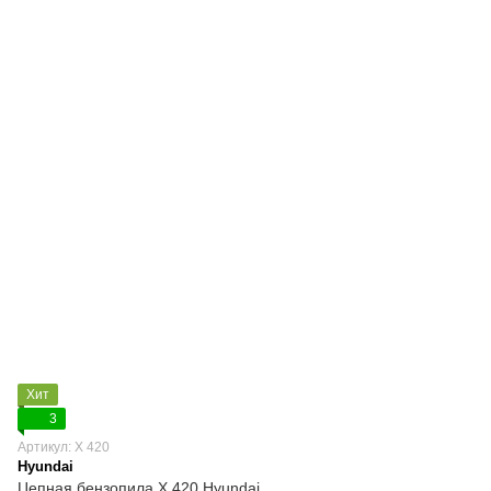
Хит
3
Артикул: X 420
Hyundai
Цепная бензопила X 420 Hyundai