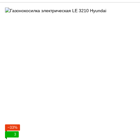
−33%
3