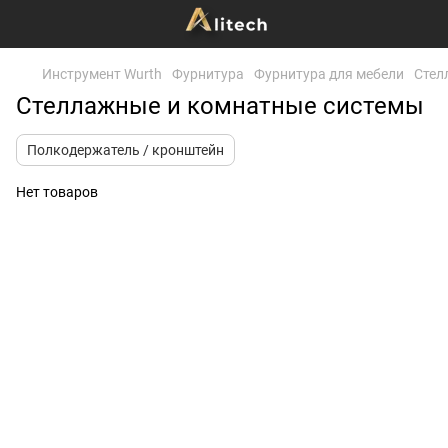
Инструмент Wurth
Фурнитура
Фурнитура для мебели
Стел
Стеллажные и комнатные системы
Полкодержатель / кронштейн
Нет товаров