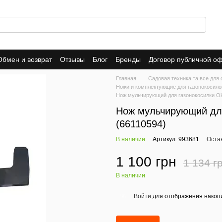
Обмен и возврат
Отзывы
Блог
Бренды
Договор публичной о
Главная
Садовая техника та все для 
Ножи и комплектующие для газонокосило
Нож мульчирующий для газонокосилки Ol
Нож мульчирующий для
(66110594)
В наличии
Артикул: 993681
Оста
1 100 грн
1 134 г
В наличии
Войти
для отображения накопи
%