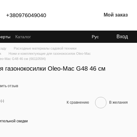
+380976049040
Мой заказ
Вход
ферты
Каталог
Рус
саду
Расходные материалы садовой техники
к
Ножи и комплектующие для газонокосилок Oleo-Mac
eo-Mac G48 46 см (66110594)
 газонокосилки Oleo-Mac G48 46 см
вить отзыв
рн
К сравнению
В желания
тельной скидки