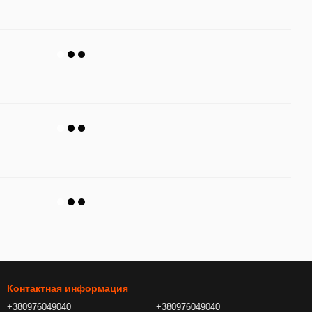
Контактная информация
+380976049040
+380976049040