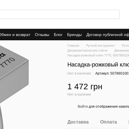
Обмен и возврат
Отзывы
Блог
Бренды
Договор публичной о
Главная
Ручной инструмент
Ручн
Динамометрические ключи
Динамоме
Насадка-рожковый ключ 7770, 050786010
Насадка-рожковый клю
Нет в наличии
Артикул: 507860100
1 472 грн
Нет в наличии
Войти
для отображения накопи
%
Доставка
Оплата