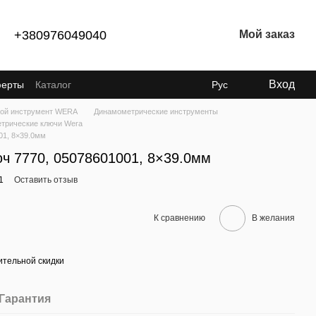
+380976049040
Мой заказ
Вход
ферты
Каталог
Рус
ой инструмент WERA
Динамометрические инструменты
трические ключи Wera
01, 8×39.0мм
ч 7770, 05078601001, 8×39.0мм
1
Оставить отзыв
К сравнению
В желания
тельной скидки
Гарантия