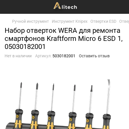
Ручной инструмент
Инструмент Knipex
Отвертки ESD
Отве
Набор отверток WERA для ремонта
смартфонов Kraftform Micro 6 ESD 1,
05030182001
Нет в наличии
Артикул:
5030182001
Оставить отзыв