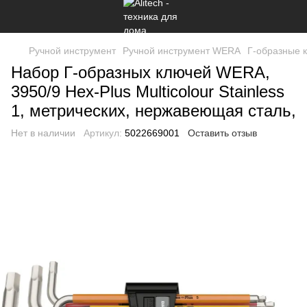
Ручной инструмент
Ручной инструмент WERA
Г-образные 
Набор Г-образных ключей WERA,
3950/9 Hex-Plus Multicolour Stainless
1, метрических, нержавеющая сталь,
Нет в наличии
Артикул:
5022669001
Оставить отзыв