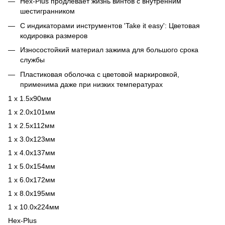
Hex-Plus продлевает жизнь винтов с внутренним
шестигранником
С индикаторами инструментов 'Take it easy': Цветовая
кодировка размеров
Износостойкий материал зажима для большого срока
службы
Пластиковая оболочка с цветовой маркировкой,
применима даже при низких температурах
1 x 1.5x90мм
1 x 2.0x101мм
1 x 2.5x112мм
1 x 3.0x123мм
1 x 4.0x137мм
1 x 5.0x154мм
1 x 6.0x172мм
1 x 8.0x195мм
1 x 10.0x224мм
Hex-Plus