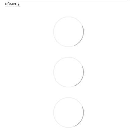
обмену
.