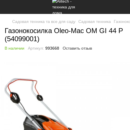
Садовая техника та все для саду
Садовая техника
Газонок
Газонокосилка Oleo-Mac OM GI 44 P
(54099001)
В наличии
Артикул:
993668
Оставить отзыв