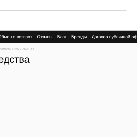
Обмен и возврат
Отзывы
Блог
Бренды
Договор публичной о
овары, хим. средства
едства