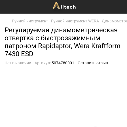
Ручной инструмент
Ручной инструмент WERA
Динамометри
Регулируемая динамометрическая
отвертка с быстрозажимным
патроном Rapidaptor, Wera Kraftform
7430 ESD
Нет в наличии
Артикул:
5074780001
Оставить отзыв