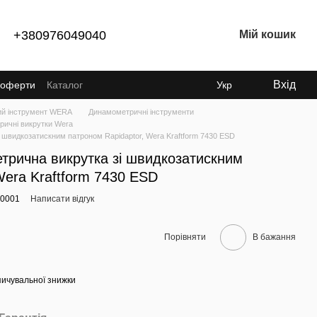
+380976049040
Мій кошик
Вхід
ї оферти
Каталог
Укр
ий інструмент WERA
Динамометричні інструменти
ичні викрутки Wera
 швидкозатискним патроном Rapidaptor, Wera Kraftform 7430 ESD
трична викрутка зі швидкозатискним
Wera Kraftform 7430 ESD
80001
Написати відгук
Порівняти
В бажання
ичувальної знижки