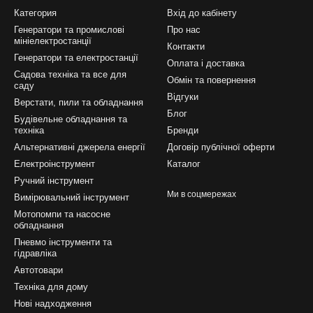
Категория
Вхід до кабінету
Генератори та промислові
Про нас
мініелектростанції
Контакти
Генератори та електростанції
Оплата і доставка
Садова техніка та все для
Обмін та повернення
саду
Відгуки
Верстати, пили та обладнання
Блог
Будівельне обладнання та
техніка
Бренди
Альтернативні джерела енергії
Договір публічної оферти
Електроінструмент
Каталог
Ручний інструмент
Ми в соцмережах
Вимірювальний інструмент
Мотопомпи та насосне
обладнання
Пневмо інструменти та
гідравліка
Автотовари
Техніка для дому
Нові надходження