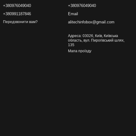
+380976049040
+380976049040
+380991187846
Email
alitechinfobox@gmail.com
Передзвонити вам?
Адреса: 03026, Київ, Київська
область, вул. Пирогівський шлях,
135
Мапа проїзду