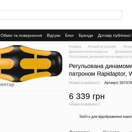
Обмін та повернення
Відгуки
Блог
Бренди
Договір публічно
Головна
Ручний інструмент
Ручн
Динамометричні викрутки
Динамометр
Регульована динамометрична викрутка зі
Регульована динамоме
патроном Rapidaptor, 
Немає в наявності
Артикул: 50747
ментар
6 339 грн
Немає в наявності
Ввійти
для відображення накоп
%