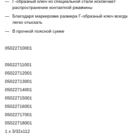
Г-образный ключ из специальной стали исключает
распространение контактной ржавчины
Благодаря маркировке размера Г-образный ключ всегда
легко отыскать
В прочной поясной сумке
05022710001
05022711001
05022712001
05022713001
05022714001
05022715001
05022716001
05022717001
05022718001
1 x 3/32x112