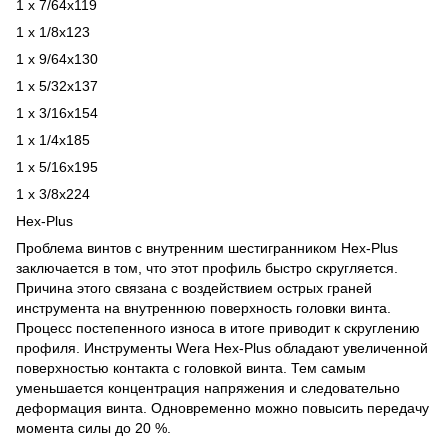
1 x 7/64x119
1 x 1/8x123
1 x 9/64x130
1 x 5/32x137
1 x 3/16x154
1 x 1/4x185
1 x 5/16x195
1 x 3/8x224
Hex-Plus
Проблема винтов с внутренним шестигранником Hex-Plus
заключается в том, что этот профиль быстро скругляется.
Причина этого связана с воздействием острых граней
инструмента на внутреннюю поверхность головки винта.
Процесс постепенного износа в итоге приводит к скруглению
профиля. Инструменты Wera Hex-Plus обладают увеличенной
поверхностью контакта с головкой винта. Тем самым
уменьшается концентрация напряжения и следовательно
деформация винта. Одновременно можно повысить передачу
момента силы до 20 %.