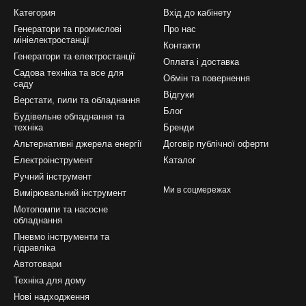
Категория
Вхід до кабінету
Генератори та промислові
Про нас
мініелектростанції
Контакти
Генератори та електростанції
Оплата і доставка
Садова техніка та все для
Обмін та повернення
саду
Відгуки
Верстати, пили та обладнання
Блог
Будівельне обладнання та
техніка
Бренди
Альтернативні джерела енергії
Договір публічної оферти
Електроінструмент
Каталог
Ручний інструмент
Ми в соцмережах
Вимірювальний інструмент
Мотопомпи та насосне
обладнання
Пневмо інструменти та
гідравліка
Автотовари
Техніка для дому
Нові надходження