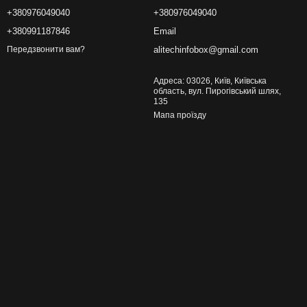
+380976049040
+380976049040
+380991187846
Email
alitechinfobox@gmail.com
Передзвонити вам?
Адреса: 03026, Київ, Київська
область, вул. Пирогівський шлях,
135
Мапа проїзду