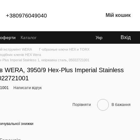
+380976049040
Мій кошик
Вхід
ї оферти
Каталог
Укр
ий інструмент WERA
Г-образные ключи HEX и TORX
подібних ключів HEX Wera
Plus Imperial Stainless 1, неіржавка сталь, 05022721001
в WERA, 3950/9 Hex-Plus Imperial Stainless
5022721001
21001
Написати відгук
Порівняти
В бажання
ичувальної знижки