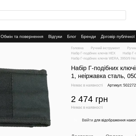
Обмін та повернення
Відгуки
Блог
Бренди
Договір публічно
Головна
Ручний інструмент
Ручн
Набір Г-подібних ключів HEX
Набір Г-
Набір Г-подібних ключів WERA, 3950/9 Hex-
Набір Г-подібних ключі
1, неіржавка сталь, 0
Немає в наявності
Артикул: 50227
2 474 грн
Немає в наявності
Ввійти
для відображення накоп
%