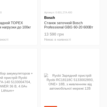
20
Артикул: 0.601.27A.400
Bosch
ладной TOPEX
Станок заточной Bosch
 нагрузки до 100кг
Professional GBG 60-20 600Вт
очая поверхность
окружность 200х25мм 3600об/
13 590 грн
мин 15кг
вності
Немає в наявності