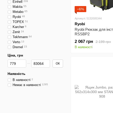
Einhell
209
Makita
55
−6%
Metabo
65
Ryobi
46
Артикул: 5132005344
TOPEX
51
Ryobi
Karcher
6
Ryobi Рюкзак для інс
Zenit
24
RSSBP2
Tekhmann
64
2 067 грн
2 199 грн
Verto
13
Dremel
23
В наявності
Ціна, грн
Від Ціна, грн
До Ціна, грн
ОК
Наявність
В наявності
2
Немає в наявності
1295