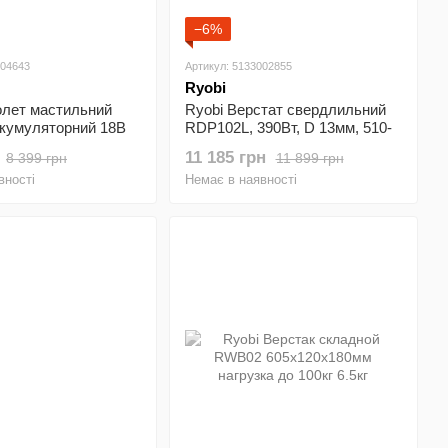
−6%
004643
Артикул: 5133002855
Ryobi
олет мастильний
Ryobi Верстат свердлильний
кумуляторний 18В
RDP102L, 390Вт, D 13мм, 510-
ар без АКБ та ЗП
2430об/хв, 0-45°, лазер, 21.2кг
11 185 грн
8 399 грн
11 899 грн
вності
Немає в наявності