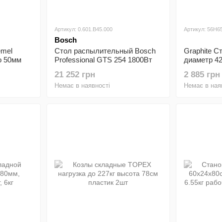
Артикул: 0.601.B45.000
Артикул: 56H6
Bosch
emel
Стол распылительный Bosch
Graphite С
о 50мм
Professional GTS 254 1800Вт
диаметр 42
диск 254мм 4300об/мин 24кг
21 252 грн
2 885 грн
Немає в наявності
Немає в ная