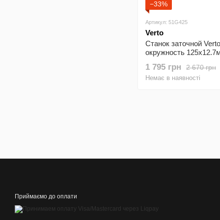
−33%
Артикул: 51G425
Verto
Станок заточной Vert
окружность 125x12.7
ширина круга 16мм 4.
1 795 грн
2 670 грн
Немає в наявності
Приймаємо до оплати