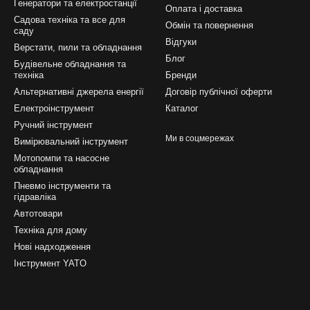
Генератори та електростанції
Оплата і доставка
Садова техніка та все для
Обмін та повернення
саду
Відгуки
Верстати, пили та обладнання
Блог
Будівельне обладнання та
техніка
Бренди
Альтернативні джерела енергії
Договір публічної оферти
Електроінструмент
Каталог
Ручний інструмент
Ми в соцмережах
Вимірювальний інструмент
Мотопомпи та насосне
обладнання
Пневмо інструменти та
гідравліка
Автотовари
Техніка для дому
Нові надходження
Інструмент YATO