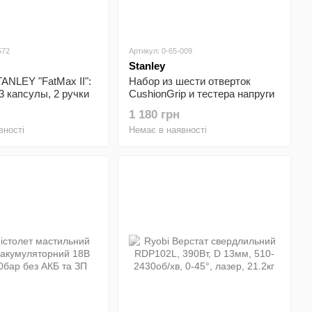
572
Артикул: 0-65-009
Stanley
ANLEY "FatMax II":
Набор из шести отверток
 3 капсулы, 2 ручки
CushionGrip и тестера напруги
STANLEY 0-65-009
1 180 грн
вності
Немає в наявності