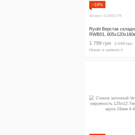
−18%
Артикул: 5133001778
Ryobi Верстак складн
RWB01, 605x120x180
нагрузка до 100кг, 6кг
1 799 грн
2 199 грн
Немає в наявності