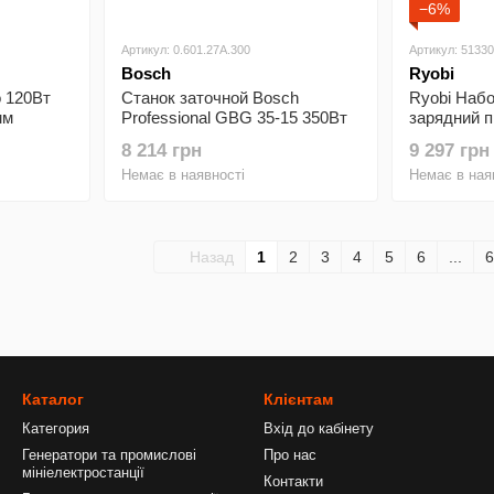
−6%
Артикул: 0.601.27A.300
Артикул: 5133
Bosch
Ryobi
o 120Вт
Станок заточной Bosch
Ryobi Набо
мм
Professional GBG 35-15 350Вт
зарядний п
4кг
окружность 150х20мм 3000об/
RY36BC17A
8 214 грн
9 297 грн
мин 10кг
MAX POWER
Немає в наявності
Немає в ная
Lithium+
Назад
1
2
3
4
5
6
...
6
Каталог
Клієнтам
Категория
Вхід до кабінету
Генератори та промислові
Про нас
мініелектростанції
Контакти