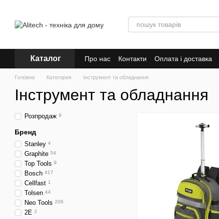
Перейти до основного контенту
Каталог
Про нас
Контакти
Оплата і доставка
Головна
Категория
Інструмент та обладнання
Інструмент та обладнання
Розпродаж
9
Бренд
Stanley
4
Graphite
54
Top Tools
9
Bosch
417
Cellfast
1
Tolsen
44
Neo Tools
206
2E
2