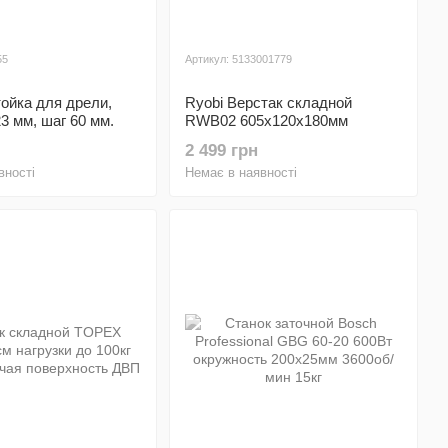
55
Артикул: 5133001779
тойка для дрели,
Ryobi Верстак складной
3 мм, шаг 60 мм.
RWB02 605x120x180мм
нагрузка до 100кг 6.5кг
2 499 грн
вності
Немає в наявності