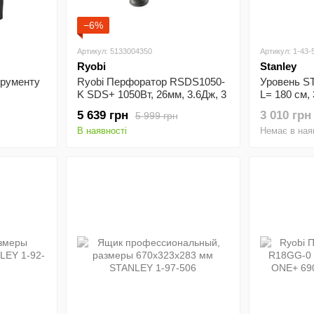
−6%
Артикул: 5133004350
Артикул: 1-43-
Ryobi
Stanley
трументу
Ryobi Перфоратор RSDS1050-
Уровень ST
K SDS+ 1050Вт, 26мм, 3.6Дж, 3
L= 180 см,
режими роботи, 7кг
5 639 грн
3 010 грн
5 999 грн
В наявності
Немає в ная