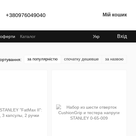
+380976049040
Мій кошик
Вхід
ї оферти
Каталог
Укр
за популярністю
спочатку дешевше
за назвою
ортування: