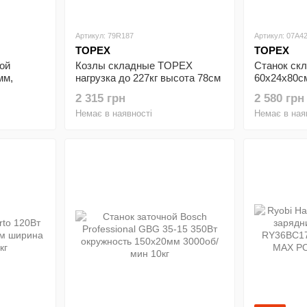
Артикул: 79R187
Артикул: 07A4
TOPEX
TOPEX
ой
Козлы складные TOPEX
Станок ск
мм,
нагрузка до 227кг высота 78см
60x24x80см
пластик 2шт
6.55кг раб
2 315 грн
2 580 грн
ДВП
Немає в наявності
Немає в ная