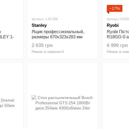
−17%
Артикул: 1-97-506
Артикул: 5133
Stanley
Ryobi
ы
Ящик профессиональный,
Ryobi Піст
LEY 1-
размеры 670x323x283 мм
R18GG-0 а
STANLEY 1-97-506
ONE+ 690б
2 635 грн
6 999 грн
Немає в наявності
Немає в ная