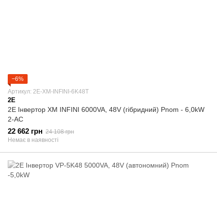
−6%
Артикул: 2E-XM-INFINI-6K48T
2E
2E Інвертор XM INFINI 6000VA, 48V (гібридний) Pnom - 6,0kW
2-AC
22 662 грн
24 108 грн
Немає в наявності