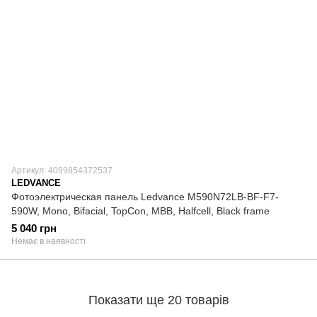
Артикул: 4099854372537
LEDVANCE
Фотоэлектрическая панель Ledvance M590N72LB-BF-F7-
590W, Mono, Bifacial, TopCon, MBB, Halfcell, Black frame
5 040 грн
Немає в наявності
Показати ще 20 товарів