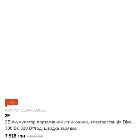
−6%
Артикул: 2E-PPS03032
2E
2E Акумулятор портативний літій-іонний, електростанція Diya,
300 Вт, 320 Вт/год, швидка зарядка
7 518 грн
7 998 грн