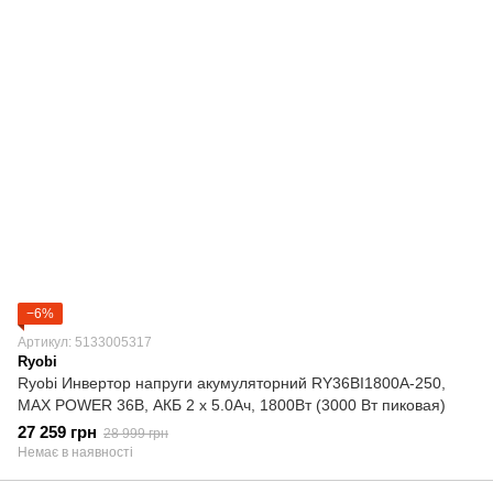
−6%
Артикул: 5133005317
Ryobi
Ryobi Инвертор напруги акумуляторний RY36BI1800A-250,
MAX POWER 36В, АКБ 2 х 5.0Ач, 1800Вт (3000 Вт пиковая)
27 259 грн
28 999 грн
Немає в наявності