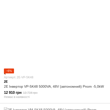
−6%
Артикул: 2E-VP-5K48
2E
2E Інвертор VP-5K48 5000VA, 48V (автономний) Pnom -5,0kW
12 910 грн
13 734 грн
Немає в наявності