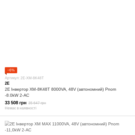
−6%
Артикул: 2E-XM-8K48T
2E
2E Інвертор XM-8K48T 8000VA, 48V (автономний) Pnom
-8.0kW 2-AC
33 508 грн
35 647 грн
Немає в наявності