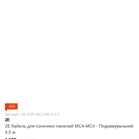
−6%
Артикул: 2E-ASP-MC4-MC4-4.5
2E
2E Кабель для сонячних панелей MC4-MC4 - Подовжувальний
4,5 м