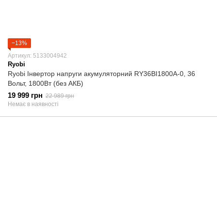
−13%
Артикул: 5133004942
Ryobi
Ryobi Інвертор напруги акумуляторний RY36BI1800A-0, 36
Вольт, 1800Вт (без АКБ)
19 999 грн
22 989 грн
Немає в наявності