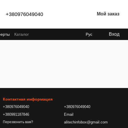
+380976049040
Мой заказ
Вход
ферты
Каталог
Рус
Контактная информация
+380976049040
+380976049040
+380991187846
Email
alitechinfobox@gmail.com
Перезвонить вам?