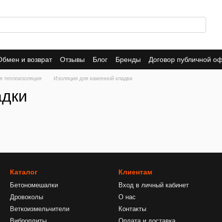
Обмен и возврат
Отзывы
Блог
Бренды
Договор публичной о
я теплоизоляция
Изоляция для каменной кладки
адки
Каталог
Клиентам
Бетономешалки
Вход в личный кабинет
Дровоколы
О нас
Веткоизмельчители
Контакты
Виброплиты
Оплата и доставка