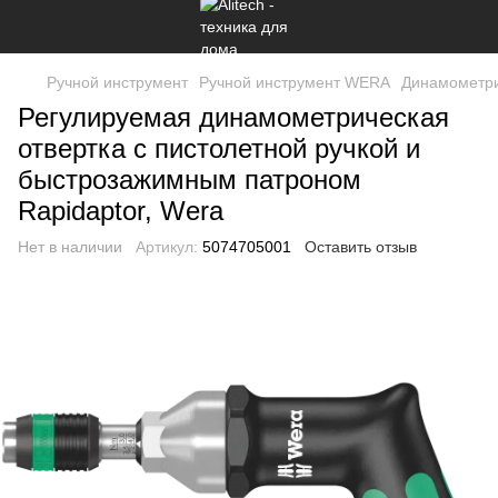
Ручной инструмент
Ручной инструмент WERA
Динамометри
Регулируемая динамометрическая
отвертка с пистолетной ручкой и
быстрозажимным патроном
Rapidaptor, Wera
Нет в наличии
Артикул:
5074705001
Оставить отзыв