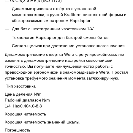
1173-C 6,3 и E 6,3 (ISO 1173).
Динамометрическая отвёртка с установкой
моментазатяжки, с ручкой Kraftform пистолетной формы и
сбыстрозажимным патроном Rapidaptor
Для бит с шестигранным хвостовиком 1/4'
Технология Rapidaptor для быстрой смены битов
Сигнал-щелчок при достижении установленногозначения
Динамометрические отвертки Wera c регулировкойпозволяют
изменять динамометрические настройки свысочайшей
точностью. Вы получаете наилучшеекачество работы с
превосходной эргономикой в знакомомдизайне Wera. Простая
установка требуемого значения момента затяжкивручную.
Тип хвостовика
Цена деления N/m
Рабочий диапазон N/m
1/4' Hex0.404.0-8.8
Хорошая читаемость
Хорошая читаемость значений шкалы.
Погрешность