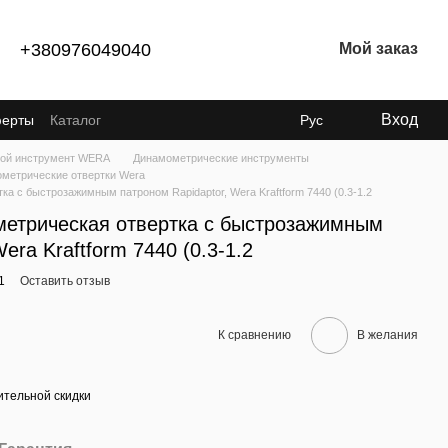
+380976049040
Мой заказ
Вход
ферты
Каталог
Рус
ой инструмент WERA
Динамометрические инструменты
метрические отвертки Wera
а с быстрозажимным патроном Rapidaptor, Wera Kraftform 7440 (0.3-1.2
етрическая отвертка с быстрозажимным
era Kraftform 7440 (0.3-1.2
1
Оставить отзыв
К сравнению
В желания
тельной скидки