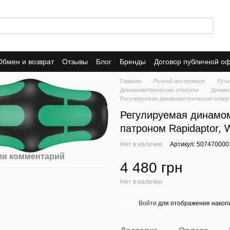
Обмен и возврат
Отзывы
Блог
Бренды
Договор публичной о
Главная
Ручной инструмент
Ручн
Динамометрические отвертки
Динамо
Регулируемая динамометрическая отвертк
Регулируемая динамом
патроном Rapidaptor, W
Нет в наличии
Артикул: 507470000
ли комментарий
4 480 грн
Нет в наличии
Войти
для отображения накопи
%