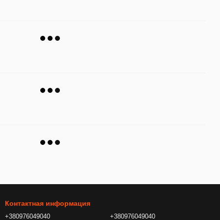
Контактная информация
+380976049040
+380976049040