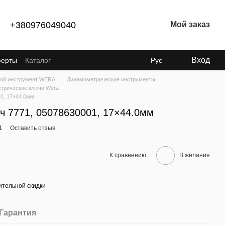
+380976049040
Мой заказ
Вход
ферты
Каталог
Рус
ой инструмент WERA
Динамометрические инструменты
трические ключи Wera
01, 17×44.0мм
ч 7771, 05078630001, 17×44.0мм
1
Оставить отзыв
К сравнению
В желания
тельной скидки
Гарантия