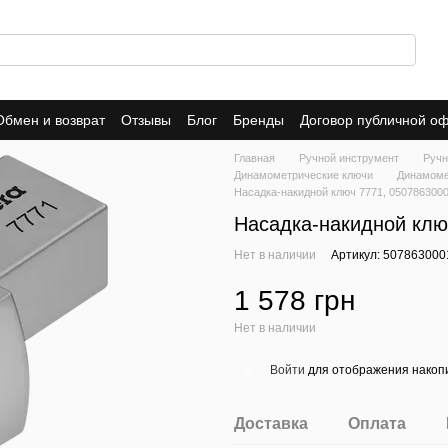
Обмен и возврат
Отзывы
Блог
Бренды
Договор публичной о
Главная
Ручной инструмент
Ручн
Динамометрические ключи
Динамоме
Насадка-накидной ключ 7771, 050786300
Насадка-накидной клю
Нет в наличии
Артикул: 507863000
1 578 грн
Нет в наличии
Войти
для отображения накопи
%
Доставка
Оплата