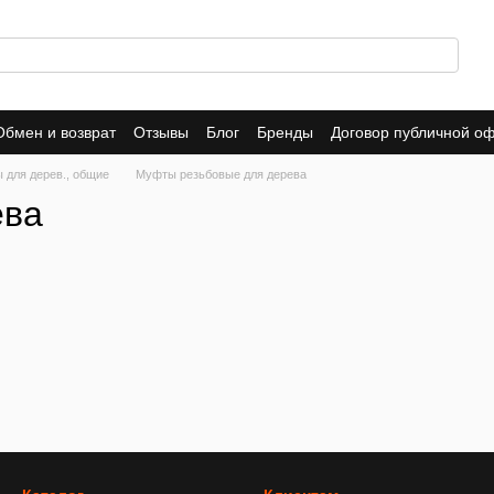
Обмен и возврат
Отзывы
Блог
Бренды
Договор публичной о
 для дерев., общие
Муфты резьбовые для дерева
ева