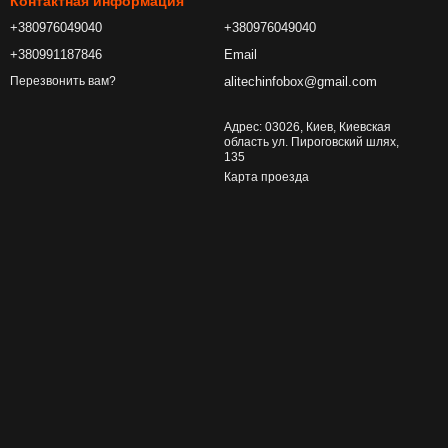
Контактная информация
+380976049040
+380976049040
+380991187846
Email
alitechinfobox@gmail.com
Перезвонить вам?
Адрес: 03026, Киев, Киевская
область ул. Пироговский шлях,
135
Карта проезда