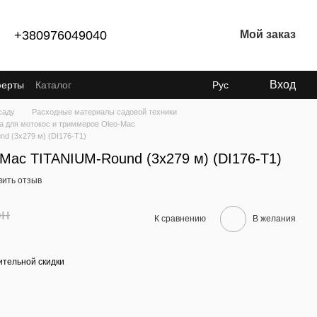
+380976049040
Мой заказ
Вход
ферты
Каталог
Рус
саду
Расходные материалы садовой техники
а для мотокос и триммеров Oleo-Mac
d (3х279 м) (DI176-T1)
-Mac TITANIUM-Round (3х279 м) (DI176-T1)
вить отзыв
рн
К сравнению
В желания
тельной скидки