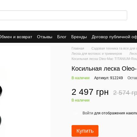
Обмен и возврат
Отзывы
Блог
Бренды
Договор публичной о
Главная
Садовая техника та все для 
Леска для мотокос и триммеров
Леск
Косильная леска Oleo-Mac TITANIUM-Roun
Косильная леска Oleo
В наличии
Артикул: 912249
Оста
2 497 грн
2 574 г
В наличии
Войти
для отображения накопи
%
Купить