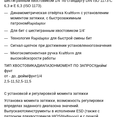
шестигранным хвостовиком 1/4' по стандарту DIN ISO 1173-C
6,3 и E 6,3 (ISO 1173).
Динамометрическая отвёртка Kraftform с установленим
моментом затяжки, с быстрозажимным
патрономRapidaptor
Для бит с шестигранным хвостовиком 1/4'
Технология Rapidaptor для быстрой смены бит
Сигнал-щелчок при достижении установленногозначения
Многокомпонентная ручка Kraftform для
высокойскорости работы
ТИП ХВОСТОВИКАДИАПАЗОНМОМЕНТ ПО ЗАПРОСУдюйм/
фунт
от - до, дюйм/фунт1/4
2,5-11,52,5-11,5
С установкой и регулировкой момента затяжки
Установка момента затяжки, возможность регулировки
впределах заданного диапазона значений.
Выпускаютсяинструменты в исполнении ESD (также с
патроном дляхвостовиков HIOS/Halfmoon) и с ручкой