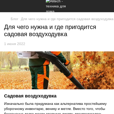
Блог
Для чего нужна и где пригодится садовая воздуходувка
Для чего нужна и где пригодится
садовая воздуходувка
1 июня 2022
Садовая воздуходувка
Изначально была придумана как альтернатива простейшему
уборочному инвентарю, венику и метле. Вместо того, чтобы
бесконечно долго мести опавшую листву, предполагалось