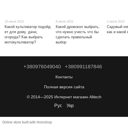
15 июля 2022
8 июля 2022
2 июля 2022
Какой культиватор подойд
Какой дровокол выбрать,
Садовый из
ет для дому, дачи,
что нужно учесть что бы
как и какой
огорода? Как выбрать
сделать правельный
мотокультиватор?
выбор
+380976049040
+380991187846
Контакты
Полная версия сайта
© 2014—2025 Интернет магазин Alitech
Рус
Укр
Online store built with Horoshop