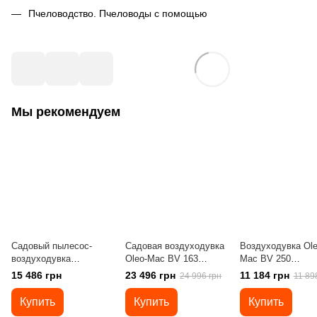
Пчеловодство. Пчеловоды с помощью
Мы рекомендуем
Садовый пылесос-
Садовая воздуходувка
Воздуходувка Ole
воздуходувка
Oleo-Mac BV 163
Mac BV 250
Maruyama BL3110
(56529006E5)
(56609001E5)
15 486 грн
23 496 грн
11 184 грн
24 996 грн
11 89
Купить
Купить
Купить