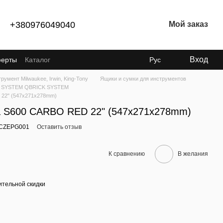
+380976049040
Мой заказ
Вход
ферты
Каталог
Рус
румент Мilwaukee, Irwin, King-Tony
Ящики и сумки для инструментов
 SYSTEM QBRICK SYSTEM
 22" (547x271x278mm)
а S600 CARBO RED 22" (547x271x278mm)
ZCZEPG001
Оставить отзыв
К сравнению
В желания
тельной скидки