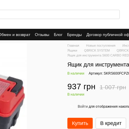
Обмен и возврат
Отзывы
Блог
Бренды
Договор публичной о
Главная
Новые поступления
Инст
Ящики
QBRICK SYSTEM
QBRICK
Ящик для инструмента S600 CARBO RED
Ящик для инструмент
В наличии
Артикул: SKRS600FCP
937 грн
1 007 грн
В наличии
Войти
для отображения накопи
%
Купить
В кредит