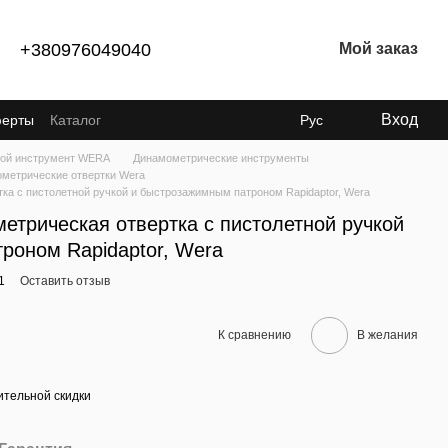
+380976049040
Мой заказ
Вход
ферты
Каталог
Рус
ой инструмент WERA
Динамометрические инструменты
метрические отвертки Wera
ка с пистолетной ручкой и быстрозажимным патроном Rapidaptor, Wera
етрическая отвертка с пистолетной ручкой
роном Rapidaptor, Wera
1
Оставить отзыв
К сравнению
В желания
тельной скидки