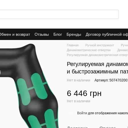
Обмен и возврат
Отзывы
Блог
Бренды
Договор публичной о
Главная
Ручной инструмент
Ручн
Динамометрические отвертки
Динамо
Регулируемая динамометрическая отверт
Регулируемая динамом
и быстрозажимным пат
Нет в наличии
Артикул: 507470200
6 446 грн
Нет в наличии
Войти
для отображения накопи
%