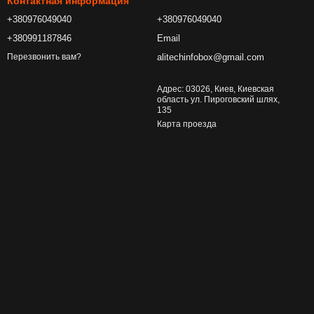
Контактная информация
+380976049040
+380976049040
+380991187846
Email
alitechinfobox@gmail.com
Перезвонить вам?
Адрес: 03026, Киев, Киевская
область ул. Пироговский шлях,
135
Карта проезда