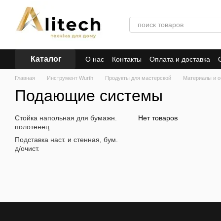
Перейти к основному контенту
Каталог
О нас
Контакты
Оплата и доставка
Главная
Инструмент Wurth
Продукты для мастерской
Материалы и о
Подающие системы
Стойка напольная для бумажн.
Нет товаров
полотенец
Подставка наст. и стенная, бум.
д/очист.