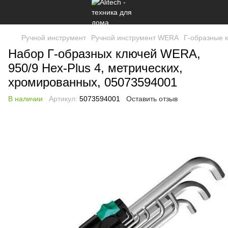
Ручной инструмент
Ручной инструмент WERA
Г-образные 
Набор Г-образных ключей WERA,
950/9 Hex-Plus 4, метрических,
хромированных, 05073594001
В наличии
Артикул:
5073594001
Оставить отзыв