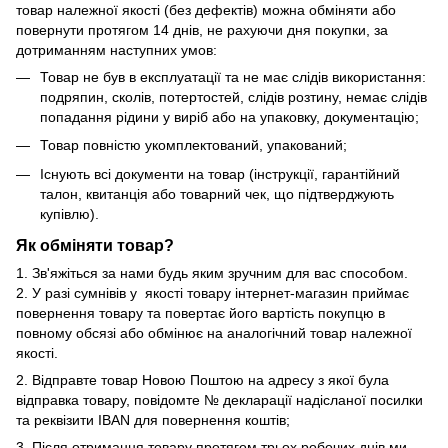
товар належної якості (без дефектів) можна обміняти або
повернути протягом 14 днів, не рахуючи дня покупки, за
дотриманням наступних умов:
Товар не був в експлуатації та не має слідів використання:
подряпин, сколів, потертостей, слідів розтину, немає слідів
попадання рідини у виріб або на упаковку, документацію;
Товар повністю укомплектований, упакований;
Існують всі документи на товар (інструкції, гарантійний
талон, квитанція або товарний чек, що підтверджують
купівлю).
Як обміняти товар?
1. Зв'яжіться за нами будь яким зручним для вас способом.
2. У разі сумнівів у якості товару інтернет-магазин приймає
повернення товару та повертає його вартість покупцю в
повному обсязі або обмінює на аналогічний товар належної
якості.
2. Відправте товар Новою Поштою на адресу з якої була
відправка товару, повідомте № декларації надісланої посилки
та реквізити IBAN для повернення коштів;
3. Після отримання товару протягом трьох робочих днів ми