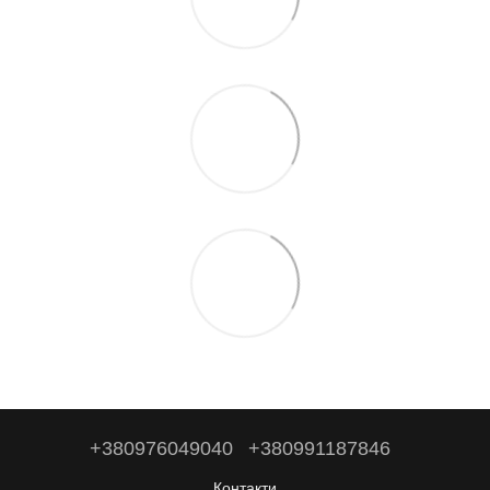
+380976049040
+380991187846
Контакти