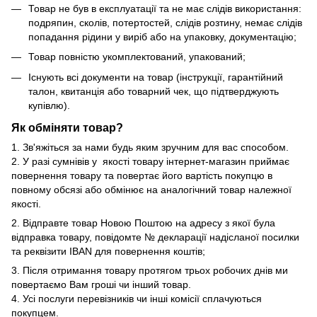
Товар не був в експлуатації та не має слідів використання:
подряпин, сколів, потертостей, слідів розтину, немає слідів
попадання рідини у виріб або на упаковку, документацію;
Товар повністю укомплектований, упакований;
Існують всі документи на товар (інструкції, гарантійний
талон, квитанція або товарний чек, що підтверджують
купівлю).
Як обміняти товар?
1. Зв'яжіться за нами будь яким зручним для вас способом.
2. У разі сумнівів у якості товару інтернет-магазин приймає
повернення товару та повертає його вартість покупцю в
повному обсязі або обмінює на аналогічний товар належної
якості.
2. Відправте товар Новою Поштою на адресу з якої була
відправка товару, повідомте № декларації надісланої посилки
та реквізити IBAN для повернення коштів;
3. Після отримання товару протягом трьох робочих днів ми
повертаємо Вам гроші чи інший товар.
4. Усі послуги перевізників чи інші комісії сплачуються
покупцем.