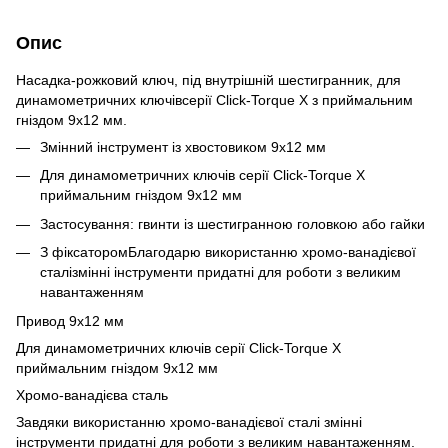
Опис
Насадка-рожковий ключ, під внутрішній шестигранник, для
динамометричних ключівсерії Click-Torque X з приймальним
гніздом 9x12 мм.
Змінний інструмент із хвостовиком 9x12 мм
Для динамометричних ключів серії Click-Torque X
приймальним гніздом 9x12 мм
Застосування: гвинти із шестигранною головкою або гайки
З фіксаторомБлагодарю використанню хромо-ванадієвої
сталізмінні інструменти придатні для роботи з великим
навантаженням
Привод 9x12 мм
Для динамометричних ключів серії Click-Torque X
приймальним гніздом 9x12 мм
Хромо-ванадієва сталь
Завдяки використанню хромо-ванадієвої сталі змінні
інструменти придатні для роботи з великим навантаженням.