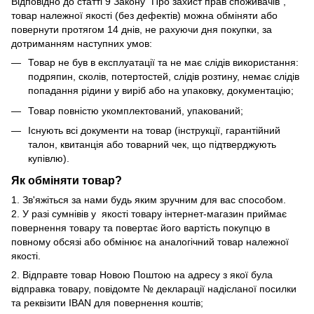
Відповідно до статті 9 Закону "Про захист прав споживачів",
товар належної якості (без дефектів) можна обміняти або
повернути протягом 14 днів, не рахуючи дня покупки, за
дотриманням наступних умов:
Товар не був в експлуатації та не має слідів використання:
подряпин, сколів, потертостей, слідів розтину, немає слідів
попадання рідини у виріб або на упаковку, документацію;
Товар повністю укомплектований, упакований;
Існують всі документи на товар (інструкції, гарантійний
талон, квитанція або товарний чек, що підтверджують
купівлю).
Як обміняти товар?
1. Зв'яжіться за нами будь яким зручним для вас способом.
2. У разі сумнівів у якості товару інтернет-магазин приймає
повернення товару та повертає його вартість покупцю в
повному обсязі або обмінює на аналогічний товар належної
якості.
2. Відправте товар Новою Поштою на адресу з якої була
відправка товару, повідомте № декларації надісланої посилки
та реквізити IBAN для повернення коштів;