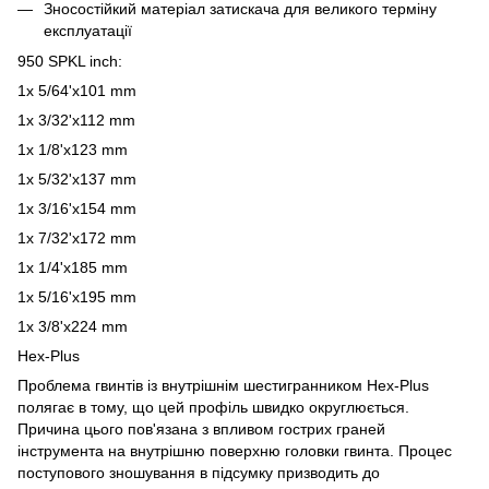
Зносостійкий матеріал затискача для великого терміну
експлуатації
950 SPKL inch:
1x 5/64'x101 mm
1x 3/32'x112 mm
1x 1/8'x123 mm
1x 5/32'x137 mm
1x 3/16'x154 mm
1x 7/32'x172 mm
1x 1/4'x185 mm
1x 5/16'x195 mm
1x 3/8'x224 mm
Hex-Plus
Проблема гвинтів із внутрішнім шестигранником Hex-Plus
полягає в тому, що цей профіль швидко округлюється.
Причина цього пов'язана з впливом гострих граней
інструмента на внутрішню поверхню головки гвинта. Процес
поступового зношування в підсумку призводить до