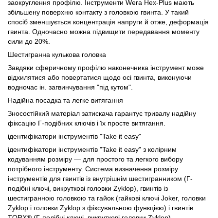
заокруглення профілю. Інструменти Wera Hex-Plus мають
збільшену поверхню контакту з головкою гвинта. У такий
спосіб зменшується концентрація напруги й отже, деформація
гвинта. Одночасно можна підвищити передавання моменту
сили до 20%.
Шестигранна кулькова головка
Завдяки сферичному профілю наконечника інструмент може
відхилятися або повертатися щодо осі гвинта, виконуючи
водночас ін. загвинчування "під кутом".
Надійна посадка та легке витягання
Зносостійкий матеріал затискача гарантує тривалу надійну
фіксацію Г-подібних ключів і їх просте витягання.
ідентифікатори інструментів "Take it easy"
ідентифікатори інструментів "Take it easy" з колірним
кодуванням розміру — для простого та легкого вибору
потрібного інструменту. Система визначення розміру
інструментів для гвинтів із внутрішнім шестигранником (Г-
подібні ключі, викруткові головки Zyklop), гвинтів із
шестигранною головкою та гайок (гайкові ключі Joker, головки
Zyklop і головки Zyklop з фіксувальною функцією) і гвинтів
TORX® (Г-подібні ключі, викруткові головки Zyklop).