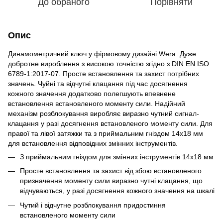
До обраного
Порівняти
Опис
Динамометричний ключ у фірмовому дизайні Wera. Дуже
добротне вироблення з високою точністю згідно з DIN EN ISO
6789-1:2017-07. Просте встановлення та захист потрібних
значень. Чуйні та відчутні клацання під час досягнення
кожного значення додатково полегшують впевнене
встановлення встановленого моменту сили. Надійний
механізм розблокування виробляє виразно чутний сигнал-
клацання у разі досягнення встановленого моменту сили. Для
правої та лівої затяжки та з приймальним гніздом 14x18 мм
для встановлення відповідних змінних інструментів.
З приймальним гніздом для змінних інструментів 14x18 мм
Просте встановлення та захист від збою встановленого
призначення моменту сили виразно чутні клацання, що
відчуваються, у разі досягнення кожного значення на шкалі
Чутий і відчутне розблокування придостиння
встановленого моменту сили