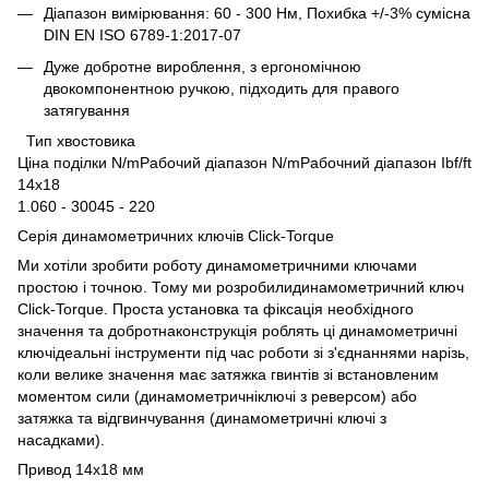
Діапазон вимірювання: 60 - 300 Нм, Похибка +/-3% сумісна
DIN EN ISO 6789-1:2017-07
Дуже добротне вироблення, з ергономічною
двокомпонентною ручкою, підходить для правого
затягування
Тип хвостовика
Ціна поділки N/mРабочий діапазон N/mРабочний діапазон Ibf/ft
14x18
1.060 - 30045 - 220
Серія динамометричних ключів Click-Torque
Ми хотіли зробити роботу динамометричними ключами
простою і точною. Тому ми розробилидинамометричний ключ
Click-Torque. Проста установка та фіксація необхідного
значення та добротнаконструкція роблять ці динамометричні
ключідеальні інструменти під час роботи зі з'єднаннями нарізь,
коли велике значення має затяжка гвинтів зі встановленим
моментом сили (динамометричніключі з реверсом) або
затяжка та відгвинчування (динамометричні ключі з
насадками).
Привод 14x18 мм