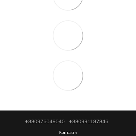
+380976049040
+380991187846
Контакти