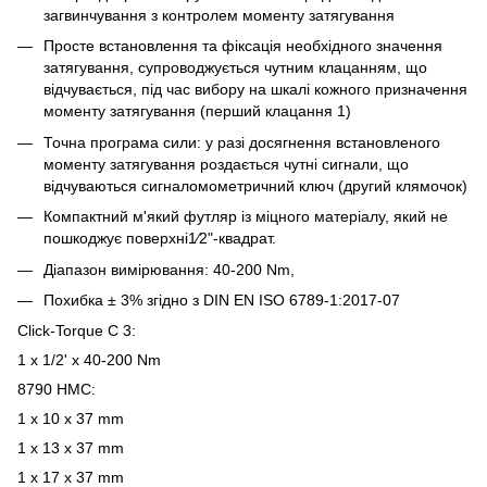
загвинчування з контролем моменту затягування
Просте встановлення та фіксація необхідного значення
затягування, супроводжується чутним клацанням, що
відчувається, під час вибору на шкалі кожного призначення
моменту затягування (перший клацання 1)
Точна програма сили: у разі досягнення встановленого
моменту затягування роздається чутні сигнали, що
відчуваються сигналомометричний ключ (другий клямочок)
Компактний м'який футляр із міцного матеріалу, який не
пошкоджує поверхні1⁄2"-квадрат.
Діапазон вимірювання: 40-200 Nm,
Похибка ± 3% згідно з DIN EN ISO 6789-1:2017-07
Click-Torque C 3:
1 x 1/2' x 40-200 Nm
8790 HMC:
1 x 10 x 37 mm
1 x 13 x 37 mm
1 x 17 x 37 mm