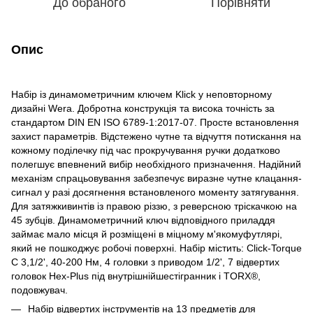
До обраного
Порівняти
Опис
Набір із динамометричним ключем Klick у неповторному
дизайні Wera. Добротна конструкція та висока точність за
стандартом DIN EN ISO 6789-1:2017-07. Просте встановлення
захист параметрів. Відстежено чутне та відчуття потискання на
кожному поділечку під час прокручування ручки додатково
полегшує впевнений вибір необхідного призначення. Надійний
механізм спрацьовування забезпечує виразне чутне клацання-
сигнал у разі досягнення встановленого моменту затягування.
Для затяжкивинтів із правою різзю, з реверсною тріскачкою на
45 зубців. Динамометричний ключ відповідного приладдя
займає мало місця й розміщені в міцному м'якомуфутлярі,
який не пошкоджує робочі поверхні. Набір містить: Click-Torque
C 3,1/2', 40-200 Нм, 4 головки з приводом 1/2', 7 відвертих
головок Hex-Plus під внутрішнійшестігранник і TORX®,
подовжувач.
Набір відвертих інструментів на 13 предметів для