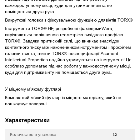
важкодоступному місці, куди для утриманнявінта не
поміщається друга рука.
Викруткові головки з фіксувальною функцією длявінтів TORX®
Інструменти TORX® HF, розроблені фахівцямиWera,
вирізняються поліпшеною геометрією вихідного профілю
TORX®. Завдяки притискній силі, що виникає внаслідок
контактного тиску між наконечникомінструментом і профілем
головки гвинта, гвинти TORX® поспецифікації Acument
Intellectual Properties надійно утримуються на інструменті! Це
особливо допомагає під час роботи у важкодоступному місці,
куди для підтримкивінту не поміщається друга рука.
У міцному м'якому футлярі
Компактний м'який футляр із міцного матеріалу, який не
пошкоджує поверхні.
Характеристики
Количество в упаковке
13