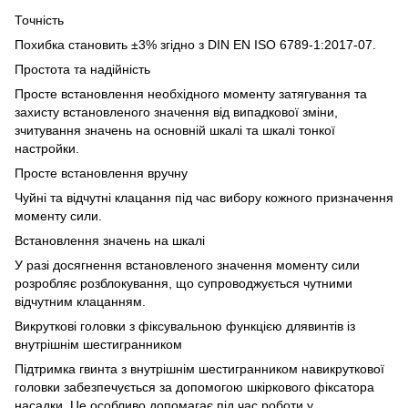
Точність
Похибка становить ±3% згідно з DIN EN ISO 6789-1:2017-07.
Простота та надійність
Просте встановлення необхідного моменту затягування та
захисту встановленого значення від випадкової зміни,
зчитування значень на основній шкалі та шкалі тонкої
настройки.
Просте встановлення вручну
Чуйні та відчутні клацання під час вибору кожного призначення
моменту сили.
Встановлення значень на шкалі
У разі досягнення встановленого значення моменту сили
розробляє розблокування, що супроводжується чутними
відчутним клацанням.
Викруткові головки з фіксувальною функцією длявинтів із
внутрішнім шестигранником
Підтримка гвинта з внутрішнім шестигранником навикруткової
головки забезпечується за допомогою шкіркового фіксатора
насадки. Це особливо допомагає під час роботи у