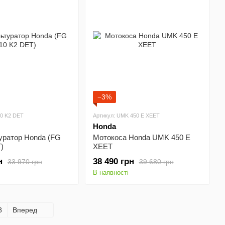
−3%
10 K2 DET
Артикул: UMK 450 E XEET
Honda
уратор Honda (FG
Мотокоса Honda UMK 450 E
)
XEET
н
38 490 грн
33 970 грн
39 680 грн
В наявності
8
Вперед