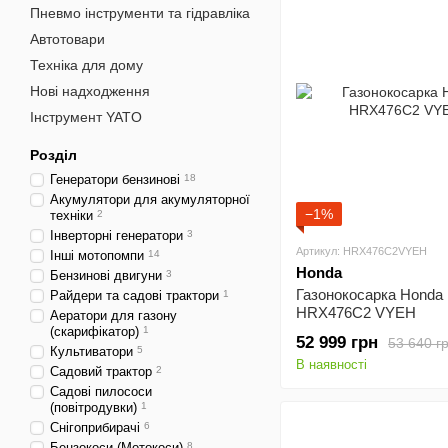
Пневмо інструменти та гідравліка
Автотовари
Техніка для дому
Нові надходження
Інструмент YATO
Розділ
Генератори бензинові
18
Акумулятори для акумуляторної
−1%
техніки
2
Інверторні генератори
3
Артикул: HRX476C2VYEH
Інші мотопомпи
14
Honda
Бензинові двигуни
3
Газонокосарка Honda
Райдери та садові трактори
1
HRX476C2 VYEH
Аератори для газону
(скарифікатор)
1
52 999 грн
53 640 г
Культиватори
5
В наявності
Садовий трактор
2
Садові пилососи
(повітродувки)
1
Снігоприбирачі
6
Бензокоси (Мотокоси)
8