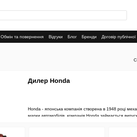
Обмін та повернення
Відгуки
Блог
Бренди
Договір публічно
С
Дилер Honda
Honda - японська компанія створена в 1948 році меха
марки автомобілів, компанія Honda займається випуско
свого офіційного заснування компанія випустила на р
Компанія Honda зайнялася виробництвом енергетичног