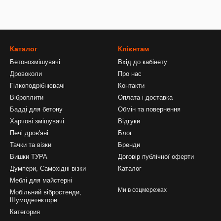
Каталог
Клієнтам
Бетонозмішувачі
Вхід до кабінету
Дровоколи
Про нас
Гілкоподрібнювачі
Контакти
Віброплити
Оплата і доставка
Бадді для бетону
Обмін та повернення
Харчові змішувачі
Відгуки
Печі дров'яні
Блог
Тачки та візки
Бренди
Вишки ТУРА
Договір публічної оферти
Думпери, Самохідні візки
Каталог
Меблі для майстерні
Ми в соцмережах
Мобільний вібростенди,
Шумодетектори
Категория