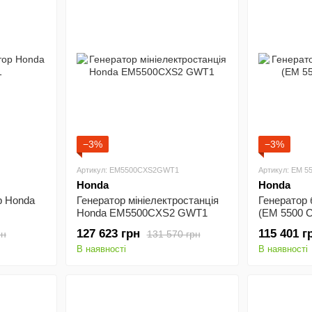
−3%
−3%
Артикул: EM5500CXS2GWT1
Артикул: EM 
Honda
Honda
р Honda
Генератор мініелектростанція
Генератор
Honda EM5500CXS2 GWT1
(EM 5500 
127 623 грн
115 401 г
рн
131 570 грн
В наявності
В наявності