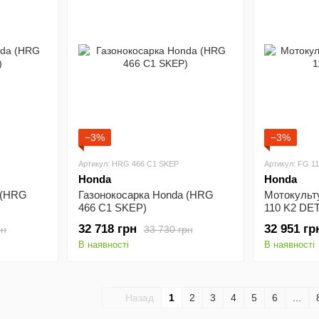
−3%
−3%
Артикул: HRG 466 С1 SKEP
Артикул: FG 1
Honda
Honda
 (HRG
Газонокосарка Honda (HRG
Мотокульт
466 С1 SKEP)
110 K2 DET
32 718 грн
32 951 гр
рн
33 730 грн
В наявності
В наявності
Назад
1
2
3
4
5
6
...