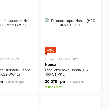
−3%
5500 CXS2 GWT1
Артикул: HRG 466 С1 PKEH
Honda
 бензиновий Honda
Газонокосарка Honda (HRG
CXS2 GWT1)
466 С1 PKEH)
рн
30 070 грн
118 970 грн
31 000 грн
В наявності