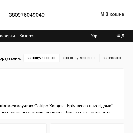
+380976049040
Мій кошик
Вхід
ї оферти
Каталог
Укр
за популярністю
спочатку дешевше
за назвою
ортування:
ніком-самоучкою Соітіро Хондою. Крім всесвітньо відомої
м найрізноманітнішої продукції. Вже за п'ять років після
инок 100-мільйонний продукт і стала брендом №1 у світі.
о обладнання в 1953 році. Майже за 20 років їй вдалося