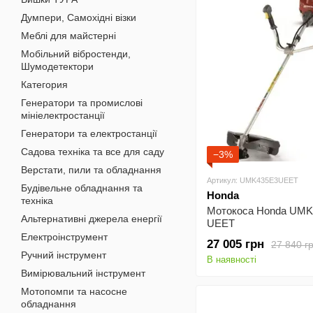
Думпери, Самохідні візки
Меблі для майстерні
Мобільний вібростенди,
Шумодетектори
Категория
Генератори та промислові
мініелектростанції
Генератори та електростанції
Садова техніка та все для саду
−3%
Верстати, пили та обладнання
Артикул: UMK435E3UEET
Будівельне обладнання та
Honda
техніка
Мотокоса Honda UMK
Альтернативні джерела енергії
UEET
Електроінструмент
27 005 грн
27 840 г
Ручний інструмент
В наявності
Вимірювальний інструмент
Мотопомпи та насосне
обладнання