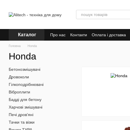
Перейти до основного контенту
Каталог
Про нас
Контакти
Оплата і доставка
Головна
Honda
Honda
Бетонозмішувачі
Дровоколи
Гілкоподрібнювачі
Віброплити
Бадді для бетону
Харчові змішувачі
Печі дров'яні
Тачки та візки
Вишки ТУРА