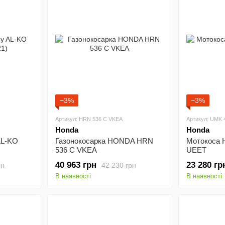
−3%
−3%
Артикул: HRN 536 C VKEA
Артикул: UMK 
Honda
Honda
AL-KO
Газонокосарка HONDA HRN
Мотокоса 
536 C VKEA
UEET
40 963 грн
23 280 гр
рн
42 230 грн
В наявності
В наявності