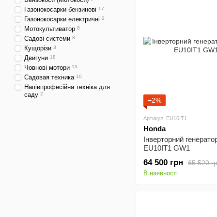
Газонокосарки бензинові
17
Газонокосарки електричні
2
Мотокультиватор
8
Садові системи
8
Кущорізи
3
Двигуни
18
Човнові мотори
13
Садовая техника
10
Напівпрофесійна техніка для
саду
2
−2%
Артикул: EU10IT1
Honda
Інверторний генерато
EU10IT1 GW1
64 500 грн
65 520 г
В наявності