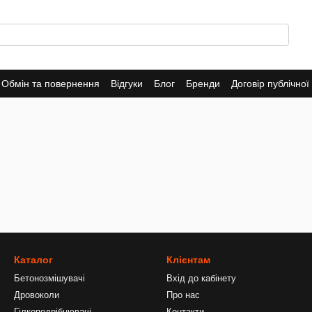
Обмін та повернення
Відгуки
Блог
Бренди
Договір публічно
Каталог
Клієнтам
Бетонозмішувачі
Вхід до кабінету
Дровоколи
Про нас
Гілкоподрібнювачі
Контакти