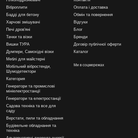
Віброплити
Оплата і доставка
Бадді для бетону
Обмін та повернення
Харчові змішувачі
Відгуки
Печі дров'яні
Блог
Тачки та візки
Бренди
Вишки ТУРА
Договір публічної оферти
Думпери, Самохідні візки
Каталог
Меблі для майстерні
Ми в соцмережах
Мобільний вібростенди,
Шумодетектори
Категория
Генератори та промислові
мініелектростанції
Генератори та електростанції
Садова техніка та все для
саду
Верстати, пили та обладнання
Будівельне обладнання та
техніка
Альтернативні джерела енергії