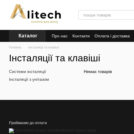
Перейти до основного контенту
Каталог
Про нас
Контакти
Оплата і доставка
Головна
Інсталяції та клавіші
Інсталяції та клавіші
Системи інсталяції
Немає товарів
Інсталяції з унітазом
Приймаємо до оплати