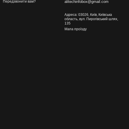
alitechinfobox@gmail.com
Передзвонити вам?
Адреса: 03026, Київ, Київська
область, вул. Пирогівський шлях,
135
Мапа проїзду