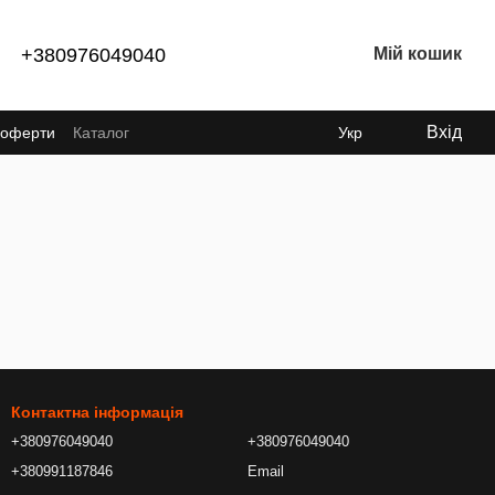
+380976049040
Мій кошик
Вхід
ї оферти
Каталог
Укр
Контактна інформація
+380976049040
+380976049040
+380991187846
Email