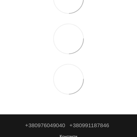
+380976049040
+380991187846
Контакти