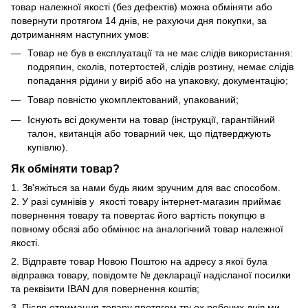
товар належної якості (без дефектів) можна обміняти або
повернути протягом 14 днів, не рахуючи дня покупки, за
дотриманням наступних умов:
Товар не був в експлуатації та не має слідів використання:
подряпин, сколів, потертостей, слідів розтину, немає слідів
попадання рідини у виріб або на упаковку, документацію;
Товар повністю укомплектований, упакований;
Існують всі документи на товар (інструкції, гарантійний
талон, квитанція або товарний чек, що підтверджують
купівлю).
Як обміняти товар?
1. Зв'яжіться за нами будь яким зручним для вас способом.
2. У разі сумнівів у якості товару інтернет-магазин приймає
повернення товару та повертає його вартість покупцю в
повному обсязі або обмінює на аналогічний товар належної
якості.
2. Відправте товар Новою Поштою на адресу з якої була
відправка товару, повідомте № декларації надісланої посилки
та реквізити IBAN для повернення коштів;
3. Після отримання товару протягом трьох робочих днів ми