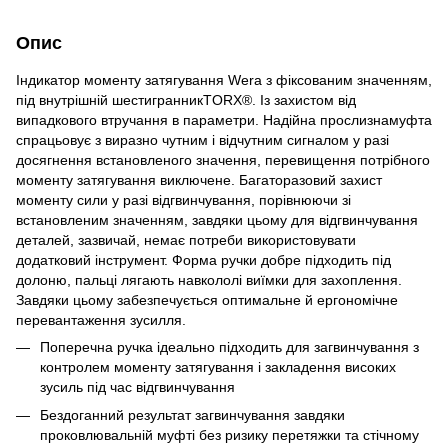
Опис
Індикатор моменту затягування Wera з фіксованим значенням,
під внутрішній шестигранникTORX®. Із захистом від
випадкового втручання в параметри. Надійна прослизнамуфта
спрацьовує з виразно чутним і відчутним сигналом у разі
досягнення встановленого значення, перевищення потрібного
моменту затягування виключене. Багаторазовий захист
моменту сили у разі відгвинчування, порівнюючи зі
встановленим значенням, завдяки цьому для відгвинчування
деталей, зазвичай, немає потреби використовувати
додатковий інструмент. Форма ручки добре підходить під
долоню, пальці лягають навкололі виїмки для захоплення.
Завдяки цьому забезпечується оптимальне й ергономічне
перевантаження зусилля.
Поперечна ручка ідеально підходить для загвинчування з
контролем моменту затягування і закладення високих
зусиль під час відгвинчування
Бездоганний результат загвинчування завдяки
проковлювальній муфті без ризику перетяжки та стічному