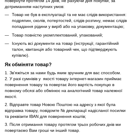
повернути протягом 14 днів, не рахуючи дня покупки, за
дотриманням наступних умов:
Товар не був в експлуатації та не має слідів використання:
подряпин, сколів, потертостей, слідів розтину, немає слідів
попадання рідини у виріб або на упаковку, документацію;
Товар повністю укомплектований, упакований;
Існують всі документи на товар (інструкції, гарантійний
талон, квитанція або товарний чек, що підтверджують
купівлю).
Як обміняти товар?
1. Зв'яжіться за нами будь яким зручним для вас способом.
2. У разі сумнівів у якості товару інтернет-магазин приймає
повернення товару та повертає його вартість покупцю в
повному обсязі або обмінює на аналогічний товар належної
якості.
2. Відправте товар Новою Поштою на адресу з якої була
відправка товару, повідомте № декларації надісланої посилки
та реквізити IBAN для повернення коштів;
3. Після отримання товару протягом трьох робочих днів ми
повертаємо Вам гроші чи інший товар.