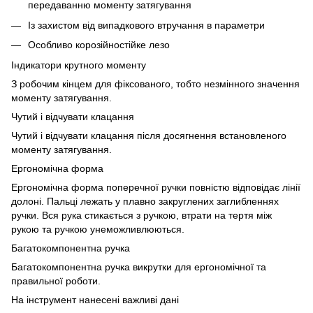
передаванню моменту затягування
Із захистом від випадкового втручання в параметри
Особливо корозійностійке лезо
Індикатори крутного моменту
З робочим кінцем для фіксованого, тобто незмінного значення
моменту затягування.
Чутий і відчувати клацання
Чутий і відчувати клацання після досягнення встановленого
моменту затягування.
Ергономічна форма
Ергономічна форма поперечної ручки повністю відповідає лінії
долоні. Пальці лежать у плавно закруглених заглибленнях
ручки. Вся рука стикається з ручкою, втрати на тертя між
рукою та ручкою унеможливлюються.
Багатокомпонентна ручка
Багатокомпонентна ручка викрутки для ергономічної та
правильної роботи.
На інструмент нанесені важливі дані