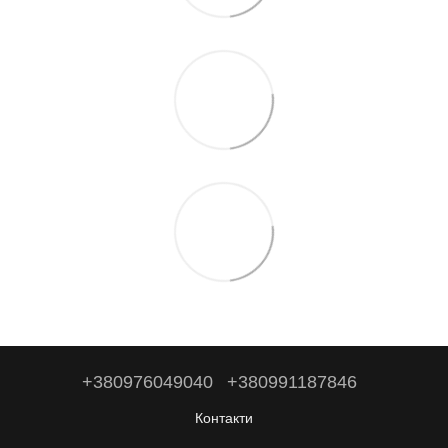
+380976049040
+380991187846
Контакти