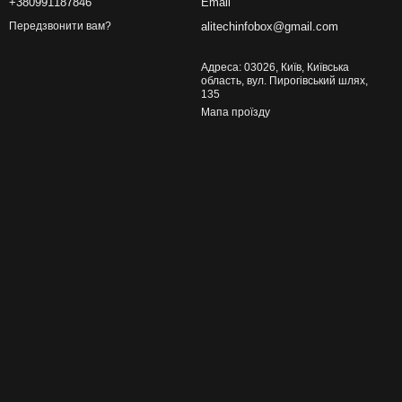
+380991187846
Email
alitechinfobox@gmail.com
Передзвонити вам?
Адреса: 03026, Київ, Київська
область, вул. Пирогівський шлях,
135
Мапа проїзду