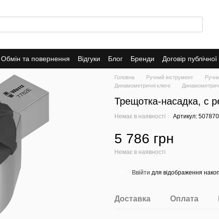
Обмін та повернення
Відгуки
Блог
Бренди
Договір публічно
Головна
Ручний інструмент
Ручн
Динамометричні ключі
Динамометричн
Трещотка-насадка, с р
Немає в наявності
Артикул: 50787
5 786 грн
Немає в наявності
Ввійти
для відображення накоп
%
Доставка
Оплата