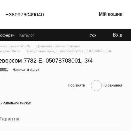
+380976049040
Мій кошик
Вхід
ї оферти
Каталог
Укр
ий інструмент WERA
Динамометричні інструменти
і ключі Wera
Трещотка-насадка, с реверсом 7782 E, 05078708001, 3/4
еверсом 7782 E, 05078708001, 3/4
08001
Написати відгук
Порівняти
В бажання
ичувальної знижки
Гарантія