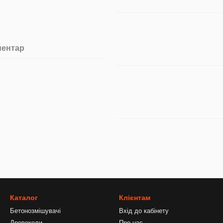
ментар
Каталог
Клієнтам
Бетонозмішувачі
Вхід до кабінету
Дровоколи
Про нас