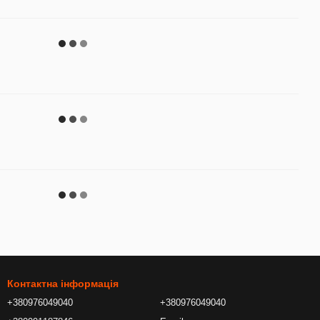
Контактна інформація
+380976049040
+380976049040