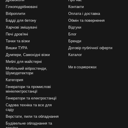
Гілкоподрібнювачі
Контакти
Віброплити
Оплата і доставка
Бадді для бетону
Обмін та повернення
Харчові змішувачі
Відгуки
Печі дров'яні
Блог
Тачки та візки
Бренди
Вишки ТУРА
Договір публічної оферти
Думпери, Самохідні візки
Каталог
Меблі для майстерні
Ми в соцмережах
Мобільний вібростенди,
Шумодетектори
Категория
Генератори та промислові
мініелектростанції
Генератори та електростанції
Садова техніка та все для
саду
Верстати, пили та обладнання
Будівельне обладнання та
техніка